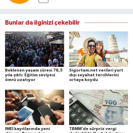
Bunlar da ilginizi çekebilir
Beklenen yaşam süresi 78,5
Sigortam.net verileri yurt
yıla çıktı: Eğitim seviyesi
dışı seyahat tercihlerini
ömrü uzatıyor
ortaya koydu
IMEI kayıtlarında yeni
TBMM’de sürpriz vergi