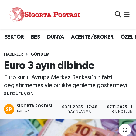
Nöbetçi Eczaneler
SEKTÖR
BES
DÜNYA
ACENTE/BROKER
ÖZEL 
Hava Durumu
Namaz Vakitleri
HABERLER
GÜNDEM
Euro 3 ayın dibinde
Trafik Durumu
Euro kuru, Avrupa Merkez Bankası'nın faizi
Süper Lig Puan Durumu ve Fikstür
değiştirmemesiyle birlikte gerileme göstermeyi
sürdürüyor.
Tüm Manşetler
SIGORTA POSTASI
03.11.2025 - 17:48
07.11.2025 - 1
EDITÖR
YAYINLANMA
GÜNCELLEM
Son Dakika Haberleri
Haber Arşivi