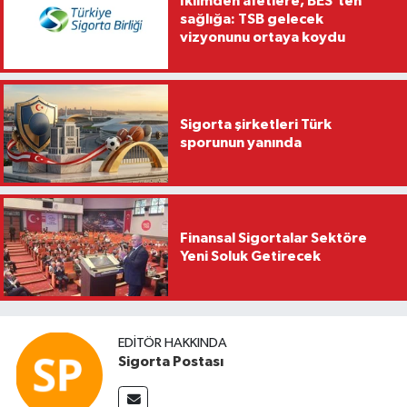
İklimden afetlere, BES’ten
sağlığa: TSB gelecek
vizyonunu ortaya koydu
Sigorta şirketleri Türk
sporunun yanında
Finansal Sigortalar Sektöre
Yeni Soluk Getirecek
EDITÖR HAKKINDA
Sigorta Postası