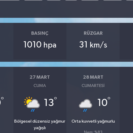
BASINÇ
RÜZGAR
1010
31
hpa
km/s
27 MART
28 MART
CUMA
CUMARTESI
°
°
°
0
13
10
Bölgesel düzensiz yağmur
Orta kuvvetli yağmurlu
yağışlı
Nem: %83