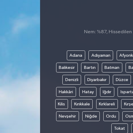
Nem: %87, Hissedilen S
Adana
Adıyaman
Afyonk
Balıkesir
Bartın
Batman
Ba
Denizli
Diyarbakır
Düzce
Hakkâri
Hatay
Iğdır
Ispart
Kilis
Kırıkkale
Kırklareli
Kırşe
Nevşehir
Niğde
Ordu
Osm
Tokat