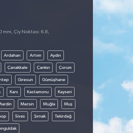
 0 mm, Çiy Noktası: 6.8,
1
Ardahan
Artvin
Aydın
Çanakkale
Çankırı
Çorum
ntep
Giresun
Gümüşhane
n
Kars
Kastamonu
Kayseri
Mardin
Mersin
Muğla
Muş
nop
Sivas
Şırnak
Tekirdağ
onguldak