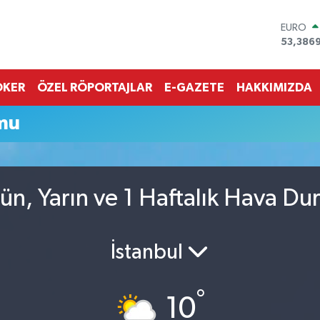
EURO
53,386
STERLİN
61,603
G.ALTIN
OKER
ÖZEL RÖPORTAJLAR
E-GAZETE
HAKKIMIZDA
6862,0
BİST10
mu
14.598
BITCOI
79.591,
DOLAR
45,436
ün, Yarın ve 1 Haftalık Hava D
İstanbul
°
10