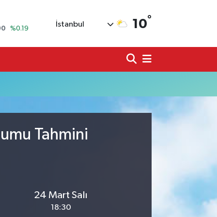
°
10
İstanbul
90
%0.19
80
%0.18
9000
%0.19
0
,00
%0
N
74
%-1.82
20
%0.02
urumu Tahmini
24 Mart Salı
18:30