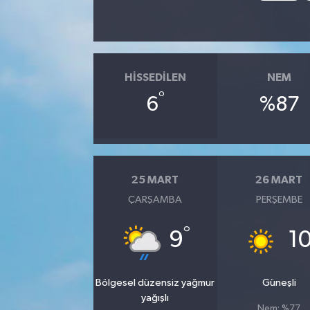
HISSEDILEN
NEM
°
6
%87
25 MART
26 MART
ÇARŞAMBA
PERŞEMBE
°
9
1
Bölgesel düzensiz yağmur
Güneşli
yağışlı
Nem: %77