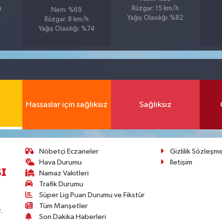
h
Rüzgar: 15 km/h
Nem: %69
Yağış Olasılığı: %82
Rüzgar: 8 km/h
Yağış Olasılığı: %74
Hassaslar için sağlıksız
Sağlıksız
Nöbetçi Eczaneler
Gizlilik Sözleşm
Hava Durumu
İletişim
Namaz Vakitleri
Trafik Durumu
Süper Lig Puan Durumu ve Fikstür
Tüm Manşetler
.
Son Dakika Haberleri