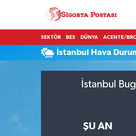
Nöbetçi Eczaneler
SEKTÖR
BES
DÜNYA
ACENTE/BR
Hava Durumu
İstanbul Hava Duru
Namaz Vakitleri
Trafik Durumu
İstanbul Bug
Süper Lig Puan Durumu ve Fikstür
Tüm Manşetler
Son Dakika Haberleri
ŞU AN
Haber Arşivi