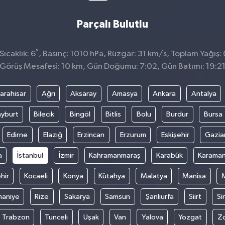
Parçalı Bulutlu
°
ıcaklık: 6
, Basınç: 1010 hPa, Rüzgar: 31 km/s, Toplam Yağış:
Görüş Mesafesi: 10 km, Gün Doğumu: 7:02, Gün Batımı: 19:2
arahisar
Ağrı
Aksaray
Amasya
Ankara
Antalya
yburt
Bilecik
Bingöl
Bitlis
Bolu
Burdur
Bursa
Edirne
Elazığ
Erzincan
Erzurum
Eskişehir
Gazia
a
İstanbul
İzmir
Kahramanmaraş
Karabük
Karama
hir
Kocaeli
Konya
Kütahya
Malatya
Manisa
aniye
Rize
Sakarya
Samsun
Şanlıurfa
Siirt
Si
Trabzon
Tunceli
Uşak
Van
Yalova
Yozgat
Z