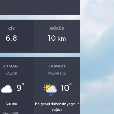
ÇIY
GÖRÜŞ
6.8
10
km
29 MART
30 MART
PAZAR
PAZARTESI
°
°
9
10
Bulutlu
Bölgesel düzensiz yağmur
yağışlı
Nem: %80