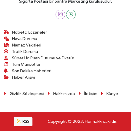
Sigorta Postası bir Santra Marketing kuruluşudur.
Nöbetçi Eczaneler
Hava Durumu
Namaz Vakitleri
Trafik Durumu
Süper Lig Puan Durumu ve Fikstür
Tüm Manşetler
Son Dakika Haberleri
Haber Arşivi
Gizlilik Sözleşmesi
Hakkımızda
İletişim
Künye
RSS
Copyright © 2023. Her hakkı saklıdır.