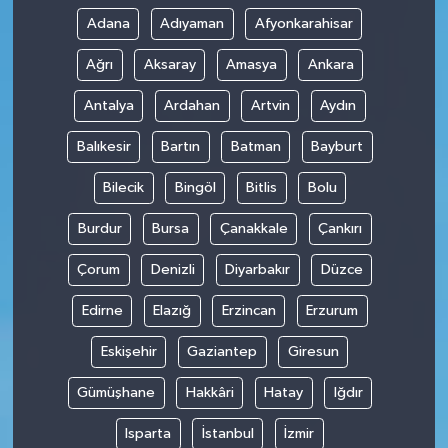
Adana
Adıyaman
Afyonkarahisar
Ağrı
Aksaray
Amasya
Ankara
Antalya
Ardahan
Artvin
Aydın
Balıkesir
Bartın
Batman
Bayburt
Bilecik
Bingöl
Bitlis
Bolu
Burdur
Bursa
Çanakkale
Çankırı
Çorum
Denizli
Diyarbakır
Düzce
Edirne
Elazığ
Erzincan
Erzurum
Eskişehir
Gaziantep
Giresun
Gümüşhane
Hakkâri
Hatay
Iğdır
Isparta
İstanbul
İzmir