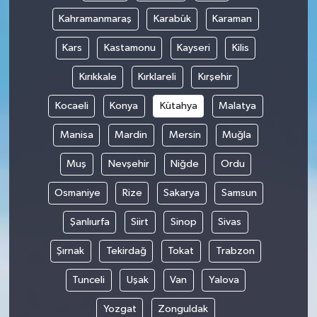
Kahramanmaraş
Karabük
Karaman
Kars
Kastamonu
Kayseri
Kilis
Kırıkkale
Kırklareli
Kırşehir
Kocaeli
Konya
Kütahya
Malatya
Manisa
Mardin
Mersin
Muğla
Muş
Nevşehir
Niğde
Ordu
Osmaniye
Rize
Sakarya
Samsun
Şanlıurfa
Siirt
Sinop
Sivas
Şırnak
Tekirdağ
Tokat
Trabzon
Tunceli
Uşak
Van
Yalova
Yozgat
Zonguldak