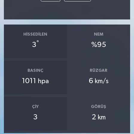
HISSEDILEN
NEM
°
3
%95
BASINÇ
RÜZGAR
1011
6
hpa
km/s
ÇIY
GÖRÜŞ
3
2
km