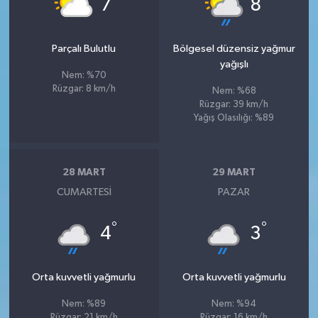
7
8
Parçalı Bulutlu
Bölgesel düzensiz yağmur
yağışlı
Nem: %70
Rüzgar: 8 km/h
Nem: %68
Rüzgar: 39 km/h
Yağış Olasılığı: %89
28 MART
29 MART
CUMARTESI
PAZAR
°
°
4
3
Orta kuvvetli yağmurlu
Orta kuvvetli yağmurlu
Nem: %89
Nem: %94
Rüzgar: 21 km/h
Rüzgar: 16 km/h