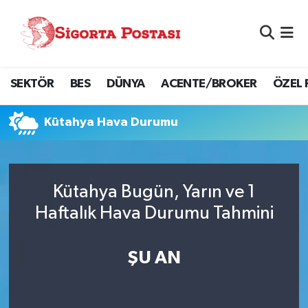
Nöbetçi Eczaneler
SEKTÖR
BES
DÜNYA
ACENTE/BROKER
ÖZEL 
Hava Durumu
Namaz Vakitleri
Kütahya Hava Durumu
Trafik Durumu
Kütahya Bugün, Yarın ve 1
Süper Lig Puan Durumu ve Fikstür
Haftalık Hava Durumu Tahmini
Tüm Manşetler
ŞU AN
Son Dakika Haberleri
Haber Arşivi