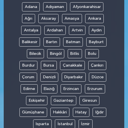
Adana
Adıyaman
Afyonkarahisar
Ağrı
Aksaray
Amasya
Ankara
Antalya
Ardahan
Artvin
Aydın
Balıkesir
Bartın
Batman
Bayburt
Bilecik
Bingöl
Bitlis
Bolu
Burdur
Bursa
Çanakkale
Çankırı
Çorum
Denizli
Diyarbakır
Düzce
Edirne
Elazığ
Erzincan
Erzurum
Eskişehir
Gaziantep
Giresun
Gümüşhane
Hakkâri
Hatay
Iğdır
Isparta
İstanbul
İzmir