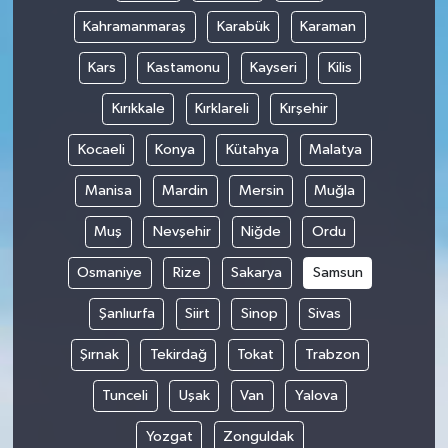
Kahramanmaraş
Karabük
Karaman
Kars
Kastamonu
Kayseri
Kilis
Kırıkkale
Kırklareli
Kırşehir
Kocaeli
Konya
Kütahya
Malatya
Manisa
Mardin
Mersin
Muğla
Muş
Nevşehir
Niğde
Ordu
Osmaniye
Rize
Sakarya
Samsun
Şanlıurfa
Siirt
Sinop
Sivas
Şırnak
Tekirdağ
Tokat
Trabzon
Tunceli
Uşak
Van
Yalova
Yozgat
Zonguldak