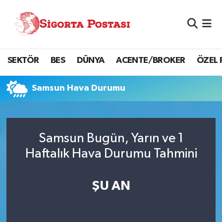
Nöbetçi Eczaneler
SEKTÖR
BES
DÜNYA
ACENTE/BROKER
ÖZEL 
Hava Durumu
Namaz Vakitleri
Samsun Hava Durumu
Trafik Durumu
Samsun Bugün, Yarın ve 1
Süper Lig Puan Durumu ve Fikstür
Haftalık Hava Durumu Tahmini
Tüm Manşetler
ŞU AN
Son Dakika Haberleri
Haber Arşivi