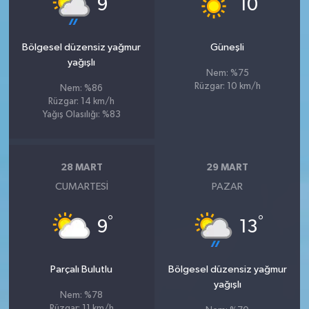
9
10
Bölgesel düzensiz yağmur
Güneşli
yağışlı
Nem: %75
Rüzgar: 10 km/h
Nem: %86
Rüzgar: 14 km/h
Yağış Olasılığı: %83
28 MART
29 MART
CUMARTESI
PAZAR
°
°
9
13
Parçalı Bulutlu
Bölgesel düzensiz yağmur
yağışlı
Nem: %78
Rüzgar: 11 km/h