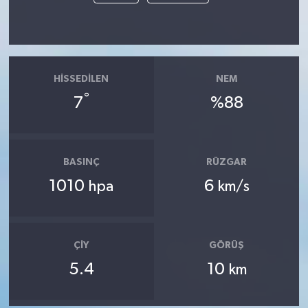
HISSEDILEN
NEM
°
7
%88
BASINÇ
RÜZGAR
1010
6
hpa
km/s
ÇIY
GÖRÜŞ
5.4
10
km