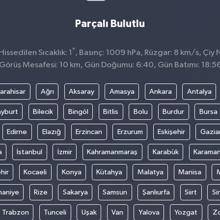
Parçalı Bulutlu
°
issedilen Sıcaklık: 1
, Basınç: 1009 hPa, Rüzgar: 8 km/s, Çiy N
Görüş Mesafesi: 10 km, Gün Doğumu: 6:40, Gün Batımı: 18:5
arahisar
Ağrı
Aksaray
Amasya
Ankara
Antalya
yburt
Bilecik
Bingöl
Bitlis
Bolu
Burdur
Bursa
Edirne
Elazığ
Erzincan
Erzurum
Eskişehir
Gazia
a
İstanbul
İzmir
Kahramanmaraş
Karabük
Karama
hir
Kocaeli
Konya
Kütahya
Malatya
Manisa
aniye
Rize
Sakarya
Samsun
Şanlıurfa
Siirt
Si
Trabzon
Tunceli
Uşak
Van
Yalova
Yozgat
Z