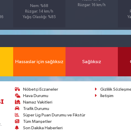
Rüzgar: 16 km/h
Nem: %68
Rüzgar: 14 km/h
%86
Yağış Olasılığı: %85
Ya
Hassaslar için sağlıksız
Sağlıksız
Nöbetçi Eczaneler
Gizlilik Sözleşm
Hava Durumu
İletişim
Namaz Vakitleri
Trafik Durumu
Süper Lig Puan Durumu ve Fikstür
Tüm Manşetler
.
Son Dakika Haberleri