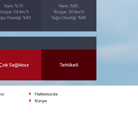
Nem: %70
Nem: %80
Rüzgar: 24 km/h
Rüzgar: 30 km/h
ğış Olasılığı: %85
Yağış Olasılığı: %86
Çok Sağlıksız
Tehlikeli
esi
Hakkımızda
Künye