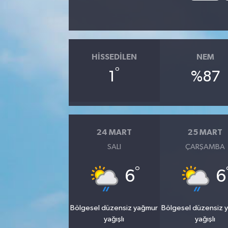
HISSEDILEN
NEM
°
1
%87
24 MART
25 MART
SALI
ÇARŞAMBA
°
6
6
Bölgesel düzensiz yağmur
Bölgesel düzensiz 
yağışlı
yağışlı