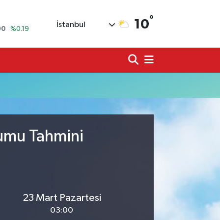
°
10
İstanbul
90
%0.19
80
%0.18
9000
%0.19
0
,00
%0
N
74
%-1.82
20
%0.02
rumu Tahmini
23 Mart Pazartesi
03:00