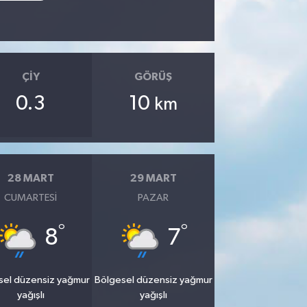
ÇIY
GÖRÜŞ
0.3
10
km
28 MART
29 MART
CUMARTESI
PAZAR
°
°
8
7
sel düzensiz yağmur
Bölgesel düzensiz yağmur
yağışlı
yağışlı