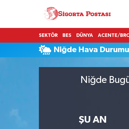
Nöbetçi Eczaneler
SEKTÖR
BES
DÜNYA
ACENTE/BR
Hava Durumu
Niğde Hava Durum
Namaz Vakitleri
Trafik Durumu
Niğde Bugün
Süper Lig Puan Durumu ve Fikstür
Tüm Manşetler
Son Dakika Haberleri
ŞU AN
Haber Arşivi