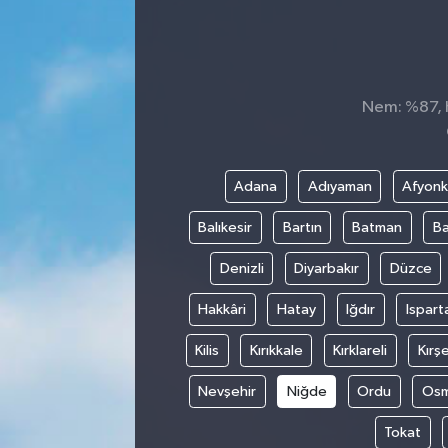
Nem: %87, H
Adana
Adıyaman
Afyonk
Balıkesir
Bartın
Batman
Ba
Denizli
Diyarbakır
Düzce
Hakkâri
Hatay
Iğdır
Ispart
Kilis
Kırıkkale
Kırklareli
Kırşe
Nevşehir
Niğde
Ordu
Osm
Tokat