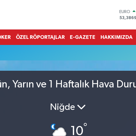
EURO
53,386
STERLİN
61,603
G.ALTIN
OKER
ÖZEL RÖPORTAJLAR
E-GAZETE
HAKKIMIZDA
6862,0
BİST10
u
14.598
BITCOI
79.591,
DOLAR
45,436
, Yarın ve 1 Haftalık Hava Du
Niğde
°
10