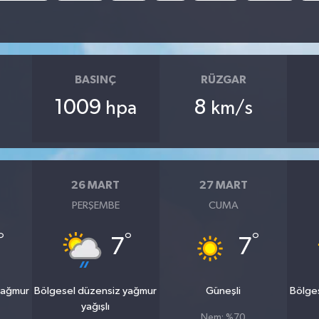
BASINÇ
RÜZGAR
1009
8
hpa
km/s
26 MART
27 MART
PERŞEMBE
CUMA
°
°
°
7
7
yağmur
Bölgesel düzensiz yağmur
Güneşli
Bölge
yağışlı
Nem: %70