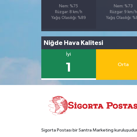
Nem: %75
Nem: %73
Rüzgar: 8 km/h
Rüzgar: 9 km/h
Yağış Olasılığı: %89
Yağış Olasılığı: 
Niğde Hava Kalitesi
İyi
1
Orta
Sigorta Postası bir Santra Marketing kuruluşudur