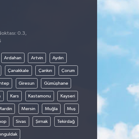
oktası: 0.3,
6
Ardahan
Artvin
Aydın
Çanakkale
Çankırı
Çorum
ntep
Giresun
Gümüşhane
n
Kars
Kastamonu
Kayseri
Mardin
Mersin
Muğla
Muş
nop
Sivas
Şırnak
Tekirdağ
onguldak