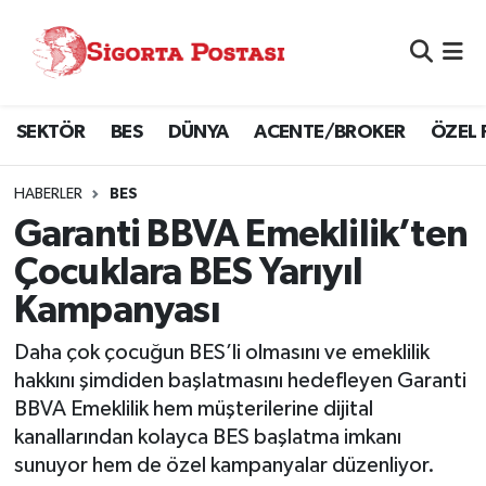
Nöbetçi Eczaneler
SEKTÖR
BES
DÜNYA
ACENTE/BROKER
ÖZEL 
Hava Durumu
Namaz Vakitleri
HABERLER
BES
Garanti BBVA Emeklilik’ten
Trafik Durumu
Çocuklara BES Yarıyıl
Kampanyası
Süper Lig Puan Durumu ve Fikstür
Daha çok çocuğun BES’li olmasını ve emeklilik
Tüm Manşetler
hakkını şimdiden başlatmasını hedefleyen Garanti
BBVA Emeklilik hem müşterilerine dijital
Son Dakika Haberleri
kanallarından kolayca BES başlatma imkanı
sunuyor hem de özel kampanyalar düzenliyor.
Haber Arşivi