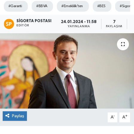
#Garanti
#BBVA
#Emeklilik’ten
#BES
#Sigorta
SIGORTA POSTASI
24.01.2024 - 11:58
7
EDITÖR
YAYINLANMA
PAYLAŞIM
G
Paylaş
-
+
A
A