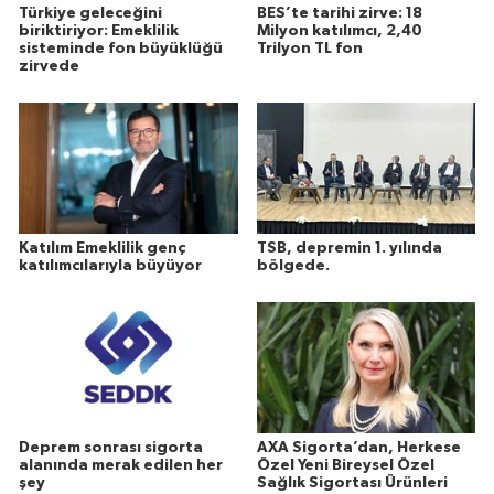
Türkiye geleceğini
BES’te tarihi zirve: 18
biriktiriyor: Emeklilik
Milyon katılımcı, 2,40
sisteminde fon büyüklüğü
Trilyon TL fon
zirvede
Katılım Emeklilik genç
TSB, depremin 1. yılında
katılımcılarıyla büyüyor
bölgede.
Deprem sonrası sigorta
AXA Sigorta’dan, Herkese
alanında merak edilen her
Özel Yeni Bireysel Özel
şey
Sağlık Sigortası Ürünleri