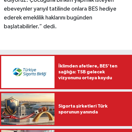
ediyoruz. Çocuğuna birikim yapmak isteyen
ebeveynler yarıyıl tatilinde onlara BES hediye
ederek emeklilik haklarını bugünden
başlatabilirler.” dedi.
İklimden afetlere, BES’ten
sağlığa: TSB gelecek
vizyonunu ortaya koydu
Sigorta şirketleri Türk
sporunun yanında