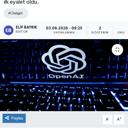
ilk eyalet oldu.
#Chatgpt
ELIF BAYRIK
03.06.2026 - 09:25
2
EDITÖR
YAYINLANMA
GÖSTERIM
OKUNM
Paylaş
-
+
A
A