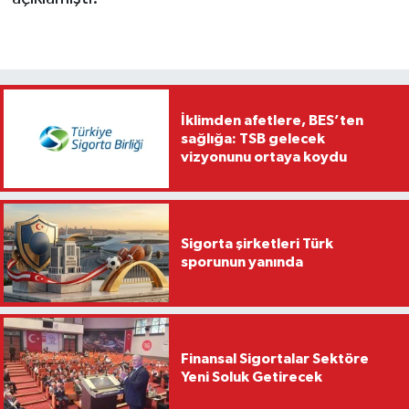
İklimden afetlere, BES’ten
sağlığa: TSB gelecek
vizyonunu ortaya koydu
Sigorta şirketleri Türk
sporunun yanında
Finansal Sigortalar Sektöre
Yeni Soluk Getirecek