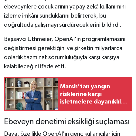
ebeveynlere çocuklarının yapay zekâ kullanımını
izleme imkânı sunduklarını belirterek, bu
doğrultuda çalışmayı sürdüreceklerini bildirdi.
Başsavcı Uthmeier, OpenAI'ın programlamasını
değiştirmesi gerektiğini ve şirketin milyarlarca
dolarlık tazminat sorumluluğuyla karşı karşıya
kalabileceğini ifade etti.
Marsh’tan yangın
risklerine karşı
işletmelere dayanıklılık
çağrısı
Ebeveyn denetimi eksikliği suçlaması
Dava, özellikle OpenAI'ın genç kullanıcılar için