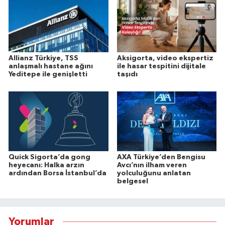
Allianz Türkiye, TSS
Aksigorta, video ekspertiz
anlaşmalı hastane ağını
ile hasar tespitini dijitale
Yeditepe ile genişletti
taşıdı
Quick Sigorta’da gong
AXA Türkiye’den Bengisu
heyecanı: Halka arzın
Avcı’nın ilham veren
ardından Borsa İstanbul’da
yolculuğunu anlatan
belgesel
Yorumlar