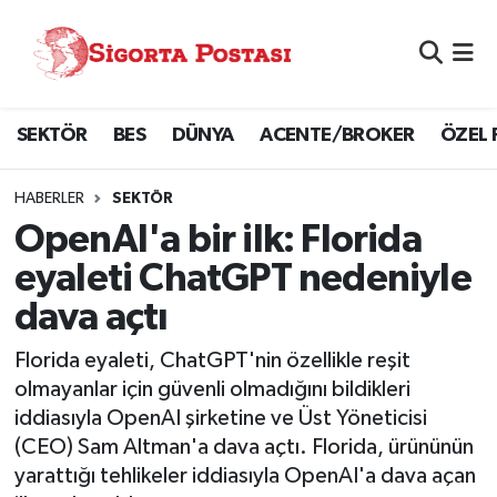
Nöbetçi Eczaneler
SEKTÖR
BES
DÜNYA
ACENTE/BROKER
ÖZEL 
Hava Durumu
Namaz Vakitleri
HABERLER
SEKTÖR
OpenAI'a bir ilk: Florida
Trafik Durumu
eyaleti ChatGPT nedeniyle
dava açtı
Süper Lig Puan Durumu ve Fikstür
Florida eyaleti, ChatGPT'nin özellikle reşit
Tüm Manşetler
olmayanlar için güvenli olmadığını bildikleri
iddiasıyla OpenAI şirketine ve Üst Yöneticisi
Son Dakika Haberleri
(CEO) Sam Altman'a dava açtı. Florida, ürününün
yarattığı tehlikeler iddiasıyla OpenAI'a dava açan
Haber Arşivi