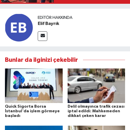
EDITÖR HAKKINDA
Elif Bayrık
Bunlar da ilginizi çekebilir
Quick Sigorta Borsa
Delil olmayınca trafik cezası
İstanbul'da işlem görmeye
iptal edildi: Mahkemeden
başladı
dikkat çeken karar