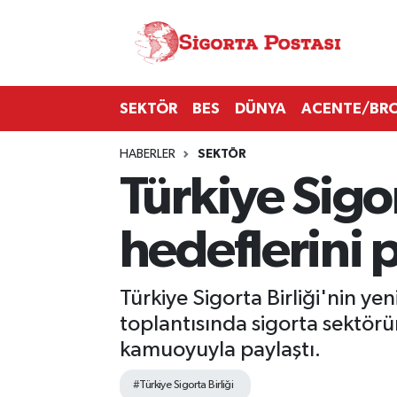
Nöbetçi Eczaneler
SEKTÖR
BES
DÜNYA
ACENTE/BR
Hava Durumu
HABERLER
SEKTÖR
Namaz Vakitleri
Türkiye Sigor
Trafik Durumu
hedeflerini p
Süper Lig Puan Durumu ve Fikstür
Tüm Manşetler
Türkiye Sigorta Birliği'nin y
toplantısında sigorta sektör
Son Dakika Haberleri
kamuoyuyla paylaştı.
Haber Arşivi
#Türkiye Sigorta Birliği