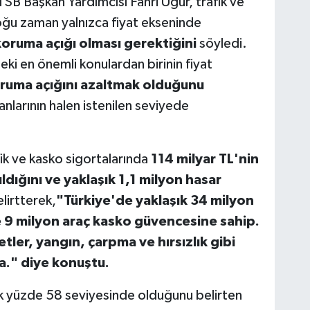
TSB Başkan Yardımcısı Fahri Uğur, trafik ve
ğu zaman yalnızca fiyat ekseninde
oruma açığı olması gerektiğini
söyledi.
ki en önemli konulardan birinin fiyat
ruma açığını azaltmak olduğunu
ranlarının halen istenilen seviyede
fik ve kasko sigortalarında
114 milyar TL'nin
dığını ve yaklaşık 1,1 milyon hasar
lirtterek,
"Türkiye'de yaklaşık 34 milyon
 9 milyon araç kasko güvencesine sahip.
tler, yangın, çarpma ve hırsızlık gibi
a." diye konuştu.
şık yüzde 58 seviyesinde olduğunu belirten