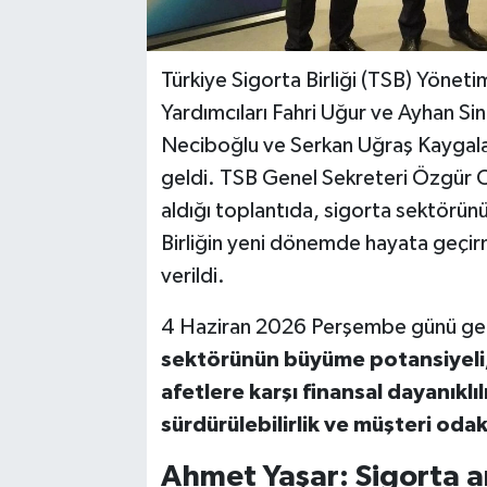
Türkiye Sigorta Birliği (TSB) Yönet
Yardımcıları Fahri Uğur ve Ayhan Sin
Neciboğlu ve Serkan Uğraş Kaygalak'
geldi. TSB Genel Sekreteri Özgür O
aldığı toplantıda, sigorta sektörünü
Birliğin yeni dönemde hayata geçirm
verildi.
4 Haziran 2026 Perşembe günü ger
sektörünün büyüme potansiyeli, s
afetlere karşı finansal dayanıklı
sürdürülebilirlik ve müşteri odak
Ahmet Yaşar: Sigorta ar