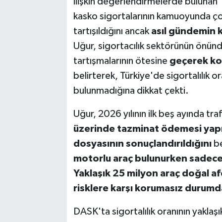
ilişkin değerlendirmelerde bulunan 
kasko sigortalarının kamuoyunda ço
tartışıldığını ancak
asıl gündemin k
Uğur, sigortacılık sektörünün önünde
tartışmalarının ötesine
geçerek ko
belirterek, Türkiye'de sigortalılık o
bulunmadığına dikkat çekti.
Uğur, 2026 yılının ilk beş ayında tra
üzerinde tazminat ödemesi yapıl
dosyasının sonuçlandırıldığını
be
motorlu araç bulunurken sadece
Yaklaşık 25 milyon araç doğal afe
risklere karşı korumasız durumd
DASK'ta sigortalılık oranının yakla