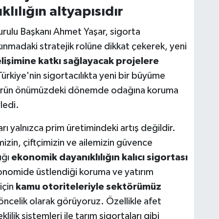
lılığın altyapısıdır
rulu Başkanı Ahmet Yaşar, sigorta
nmadaki stratejik rolüne dikkat çekerek, yeni
işimine katkı sağlayacak projelere
Türkiye'nin sigortacılıkta yeni bir büyüme
ktörün önümüzdeki dönemde odağına koruma
ledi.
ı yalnızca prim üretimindeki artış değildir.
izin, çiftçimizin ve ailemizin güvence
ığı
ekonomik dayanıklılığın kalıcı sigortası
konomide üstlendiği koruma ve yatırım
için
kamu otoriteleriyle sektörümüz
 öncelik olarak görüyoruz. Özellikle afet
ilik sistemleri ile tarım sigortaları gibi