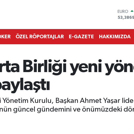
STERLİN
61,603
G.ALTIN
6862,0
BİST10
OKER
ÖZEL RÖPORTAJLAR
E-GAZETE
HAKKIMIZDA
14.598
BITCOI
79.591,
DOLAR
ta Birliği yeni yö
45,436
EURO
53,386
aylaştı
eni Yönetim Kurulu, Başkan Ahmet Yaşar lid
ünün güncel gündemini ve önümüzdeki döne