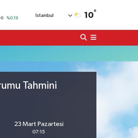
°
10
İstanbul
90
%0.19
80
%0.18
9000
%0.19
0
,00
%0
N
74
%-1.82
20
%0.02
urumu Tahmini
23 Mart Pazartesi
07:15