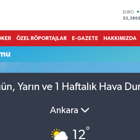
EURO
53,386
STERLİN
61,603
G.ALTIN
OKER
ÖZEL RÖPORTAJLAR
E-GAZETE
HAKKIMIZDA
6862,0
BİST10
umu
14.598
BITCOI
79.591,
DOLAR
45,436
n, Yarın ve 1 Haftalık Hava D
Ankara
°
12