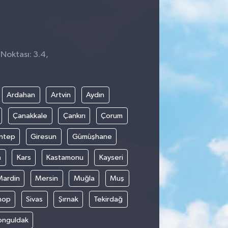
 Noktası: 3.4,
Ardahan
Artvin
Aydın
Çanakkale
Çankırı
Çorum
ntep
Giresun
Gümüşhane
n
Kars
Kastamonu
Kayseri
Mardin
Mersin
Muğla
Muş
nop
Sivas
Şırnak
Tekirdağ
onguldak