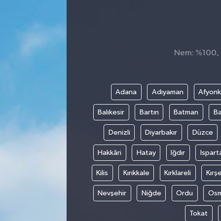
Nem: %100, H
Adana
Adıyaman
Afyonk
Balıkesir
Bartın
Batman
Ba
Denizli
Diyarbakır
Düzce
Hakkâri
Hatay
Iğdır
Ispart
Kilis
Kırıkkale
Kırklareli
Kırşe
Nevşehir
Niğde
Ordu
Osm
Tokat