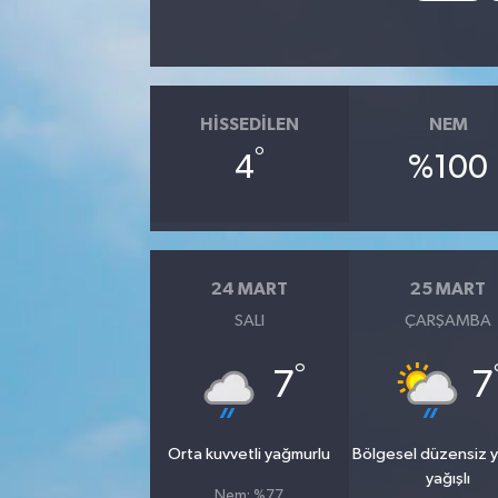
HISSEDILEN
NEM
°
4
%100
24 MART
25 MART
SALI
ÇARŞAMBA
°
7
7
Orta kuvvetli yağmurlu
Bölgesel düzensiz 
yağışlı
Nem: %77