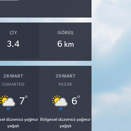
ÇIY
GÖRÜŞ
3.4
6
km
28 MART
29 MART
CUMARTESI
PAZAR
°
°
7
6
sel düzensiz yağmur
Bölgesel düzensiz yağmur
yağışlı
yağışlı