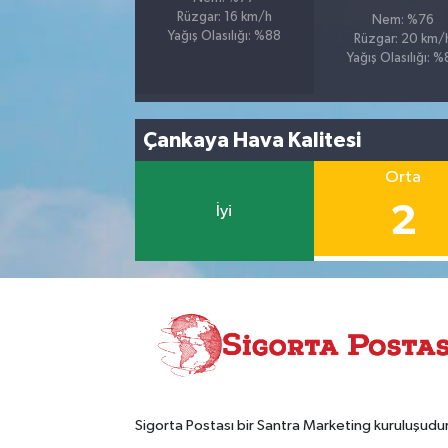
Rüzgar: 16 km/h
Nem: %76
Yağış Olasılığı: %88
Rüzgar: 20 km/
Yağış Olasılığı: 
Çankaya Hava Kalitesi
Orta
2
İyi
Sigorta Postası bir Santra Marketing kuruluşudur