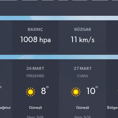
BASINÇ
RÜZGAR
1008
11
hpa
km/s
26 MART
27 MART
PERŞEMBE
CUMA
°
°
°
8
10
yağmur
Güneşli
Güneşli
Bölge
Nem: %68
Nem: %56