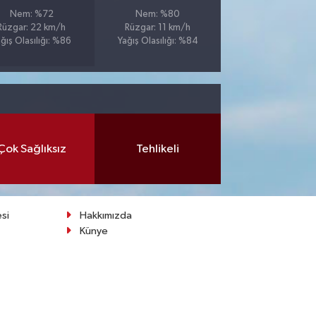
Nem: %72
Nem: %80
Rüzgar: 22 km/h
Rüzgar: 11 km/h
ğış Olasılığı: %86
Yağış Olasılığı: %84
Çok Sağlıksız
Tehlikeli
esi
Hakkımızda
Künye