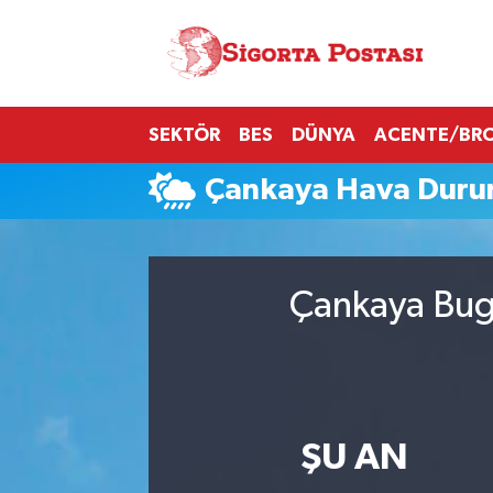
Nöbetçi Eczaneler
SEKTÖR
BES
DÜNYA
ACENTE/BR
Hava Durumu
Çankaya Hava Dur
Namaz Vakitleri
Trafik Durumu
Çankaya Bugü
Süper Lig Puan Durumu ve Fikstür
Tüm Manşetler
Son Dakika Haberleri
ŞU AN
Haber Arşivi