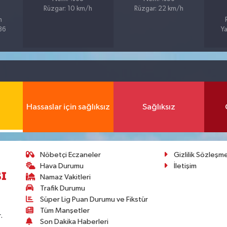
Rüzgar: 10 km/h
Rüzgar: 22 km/h
h
%86
Ya
Hassaslar için sağlıksız
Sağlıksız
Nöbetçi Eczaneler
Gizlilik Sözleşm
Hava Durumu
İletişim
Namaz Vakitleri
Trafik Durumu
Süper Lig Puan Durumu ve Fikstür
Tüm Manşetler
.
Son Dakika Haberleri