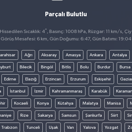
Parçalı Bulutlu
°
issedilen Sıcaklık: 4
, Basınç: 1008 hPa, Rüzgar: 11 km/s, Çiy
Görüş Mesafesi: 6 km, Gün Doğumu: 6:47, Gün Batımı: 19:04
arahisar
Ağrı
Aksaray
Amasya
Ankara
Antalya
yburt
Bilecik
Bingöl
Bitlis
Bolu
Burdur
Bursa
Edirne
Elazığ
Erzincan
Erzurum
Eskişehir
Gazia
a
İstanbul
İzmir
Kahramanmaraş
Karabük
Karama
hir
Kocaeli
Konya
Kütahya
Malatya
Manisa
aniye
Rize
Sakarya
Samsun
Şanlıurfa
Siirt
Si
Trabzon
Tunceli
Uşak
Van
Yalova
Yozgat
Z