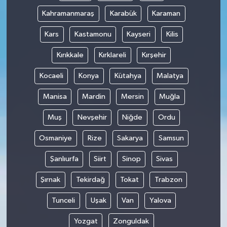
Kahramanmaraş
Karabük
Karaman
Kars
Kastamonu
Kayseri
Kilis
Kırıkkale
Kırklareli
Kırşehir
Kocaeli
Konya
Kütahya
Malatya
Manisa
Mardin
Mersin
Muğla
Muş
Nevşehir
Niğde
Ordu
Osmaniye
Rize
Sakarya
Samsun
Şanlıurfa
Siirt
Sinop
Sivas
Şırnak
Tekirdağ
Tokat
Trabzon
Tunceli
Uşak
Van
Yalova
Yozgat
Zonguldak