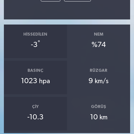
HISSEDILEN
NEM
°
-3
%74
BASINÇ
RÜZGAR
1023
9
hpa
km/s
ÇIY
GÖRÜŞ
-10.3
10
km