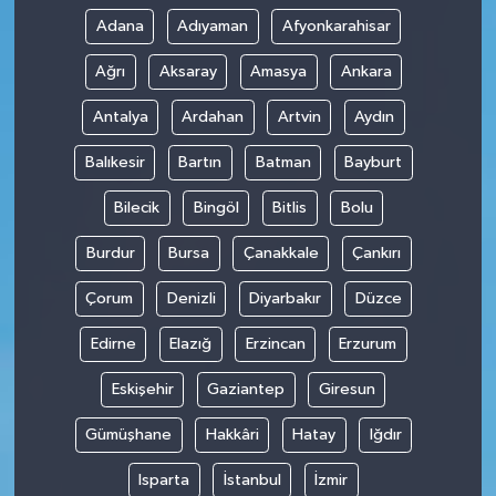
Adana
Adıyaman
Afyonkarahisar
Ağrı
Aksaray
Amasya
Ankara
Antalya
Ardahan
Artvin
Aydın
Balıkesir
Bartın
Batman
Bayburt
Bilecik
Bingöl
Bitlis
Bolu
Burdur
Bursa
Çanakkale
Çankırı
Çorum
Denizli
Diyarbakır
Düzce
Edirne
Elazığ
Erzincan
Erzurum
Eskişehir
Gaziantep
Giresun
Gümüşhane
Hakkâri
Hatay
Iğdır
Isparta
İstanbul
İzmir