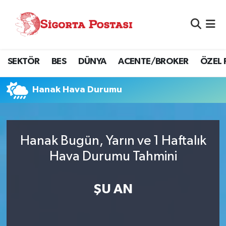
Nöbetçi Eczaneler
SEKTÖR
BES
DÜNYA
ACENTE/BROKER
ÖZEL 
Hava Durumu
Namaz Vakitleri
Hanak Hava Durumu
Trafik Durumu
Hanak Bugün, Yarın ve 1 Haftalık
Süper Lig Puan Durumu ve Fikstür
Hava Durumu Tahmini
Tüm Manşetler
ŞU AN
Son Dakika Haberleri
Haber Arşivi