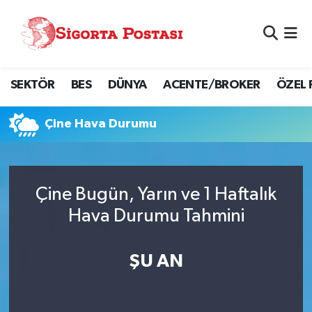
Nöbetçi Eczaneler
SEKTÖR
BES
DÜNYA
ACENTE/BROKER
ÖZEL 
Hava Durumu
Namaz Vakitleri
Çine Hava Durumu
Trafik Durumu
Çine Bugün, Yarın ve 1 Haftalık
Süper Lig Puan Durumu ve Fikstür
Hava Durumu Tahmini
Tüm Manşetler
ŞU AN
Son Dakika Haberleri
Haber Arşivi