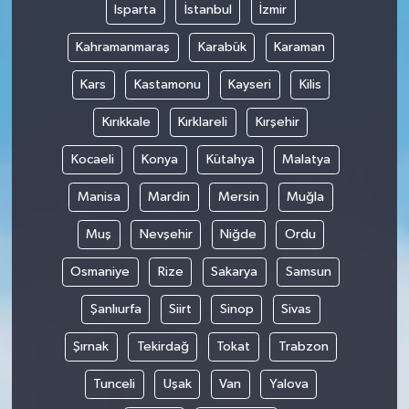
Isparta
İstanbul
İzmir
Kahramanmaraş
Karabük
Karaman
Kars
Kastamonu
Kayseri
Kilis
Kırıkkale
Kırklareli
Kırşehir
Kocaeli
Konya
Kütahya
Malatya
Manisa
Mardin
Mersin
Muğla
Muş
Nevşehir
Niğde
Ordu
Osmaniye
Rize
Sakarya
Samsun
Şanlıurfa
Siirt
Sinop
Sivas
Şırnak
Tekirdağ
Tokat
Trabzon
Tunceli
Uşak
Van
Yalova