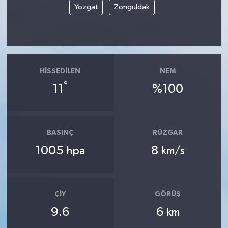
Yozgat
Zonguldak
HISSEDILEN
NEM
°
11
%100
BASINÇ
RÜZGAR
1005
8
hpa
km/s
ÇIY
GÖRÜŞ
9.6
6
km