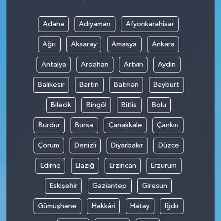
Adana
Adıyaman
Afyonkarahisar
Ağrı
Aksaray
Amasya
Ankara
Antalya
Ardahan
Artvin
Aydın
Balıkesir
Bartın
Batman
Bayburt
Bilecik
Bingöl
Bitlis
Bolu
Burdur
Bursa
Çanakkale
Çankırı
Çorum
Denizli
Diyarbakır
Düzce
Edirne
Elazığ
Erzincan
Erzurum
Eskişehir
Gaziantep
Giresun
Gümüşhane
Hakkâri
Hatay
Iğdır