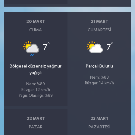
20 MART
21 MART
CUMA
CUMARTESI
°
°
7
7
Bölgesel düzensiz yağmur
Parçalı Bulutlu
yağışlı
Nem: %83
Rüzgar: 14 km/h
Nem: %89
Rüzgar: 12 km/h
Yağış Olasılığı: %89
22 MART
23 MART
PAZAR
PAZARTESI