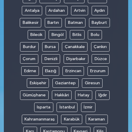
Antalya
Ardahan
Artvin
Aydın
Balıkesir
Bartın
Batman
Bayburt
Bilecik
Bingöl
Bitlis
Bolu
Burdur
Bursa
Çanakkale
Çankırı
Çorum
Denizli
Diyarbakır
Düzce
Edirne
Elazığ
Erzincan
Erzurum
Eskişehir
Gaziantep
Giresun
Gümüşhane
Hakkâri
Hatay
Iğdır
Isparta
İstanbul
İzmir
Kahramanmaraş
Karabük
Karaman
Kars
Kastamonu
Kayseri
Kilis