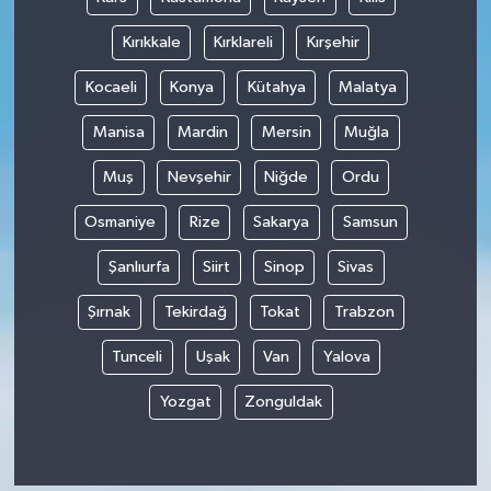
Kırıkkale
Kırklareli
Kırşehir
Kocaeli
Konya
Kütahya
Malatya
Manisa
Mardin
Mersin
Muğla
Muş
Nevşehir
Niğde
Ordu
Osmaniye
Rize
Sakarya
Samsun
Şanlıurfa
Siirt
Sinop
Sivas
Şırnak
Tekirdağ
Tokat
Trabzon
Tunceli
Uşak
Van
Yalova
Yozgat
Zonguldak