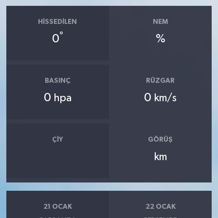
HISSEDILEN
NEM
°
0
%
BASINÇ
RÜZGAR
0
0
hpa
km/s
ÇIY
GÖRÜŞ
km
21 OCAK
22 OCAK