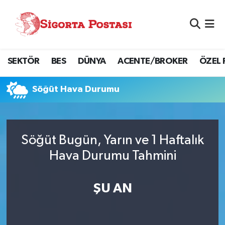
Nöbetçi Eczaneler
SEKTÖR
BES
DÜNYA
ACENTE/BROKER
ÖZEL 
Hava Durumu
Namaz Vakitleri
Söğüt Hava Durumu
Trafik Durumu
Söğüt Bugün, Yarın ve 1 Haftalık
Süper Lig Puan Durumu ve Fikstür
Hava Durumu Tahmini
Tüm Manşetler
ŞU AN
Son Dakika Haberleri
Haber Arşivi