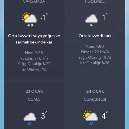
ÇARŞAMBA
PERŞEMBE
°
°
-1
1
Orta kuvvetli veya yoğun ve
Orta kuvvetli karlı
sağnak şeklinde kar
Nem: %80
Rüzgar: 22 km/h
Nem: %66
Yağış Olasılığı: %73
Rüzgar: 31 km/h
Kar Olasılığı: %28
Yağış Olasılığı: %72
Kar Olasılığı: %9
23 OCAK
24 OCAK
CUMA
CUMARTESI
°
°
3
4