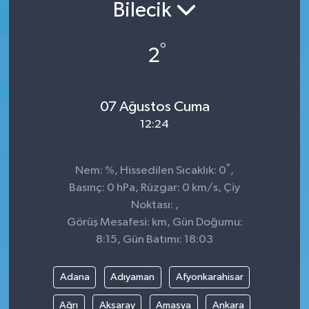
Bilecik
°
2
07 Ağustos Cuma
12:24
°
Nem: %, Hissedilen Sıcaklık: 0
,
Basınç: 0 hPa, Rüzgar: 0 km/s, Çiy
Noktası: ,
Görüş Mesafesi: km, Gün Doğumu:
8:15, Gün Batımı: 18:03
Adana
Adıyaman
Afyonkarahisar
Ağrı
Aksaray
Amasya
Ankara