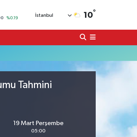
°
10
İstanbul
90
%0.19
80
%0.18
9000
%0.19
0
,00
%0
N
74
%-1.82
20
%0.02
rumu Tahmini
19 Mart Perşembe
05:00