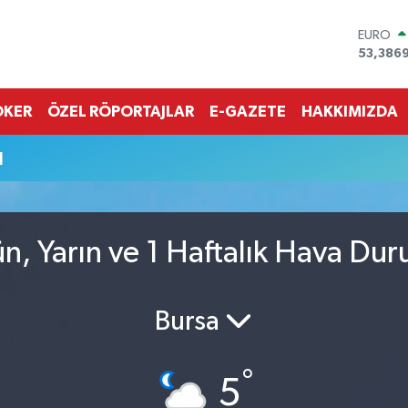
EURO
53,386
STERLİN
61,603
G.ALTIN
OKER
ÖZEL RÖPORTAJLAR
E-GAZETE
HAKKIMIZDA
6862,0
BİST10
u
14.598
BITCOI
79.591,
DOLAR
45,436
n, Yarın ve 1 Haftalık Hava Du
Bursa
°
5