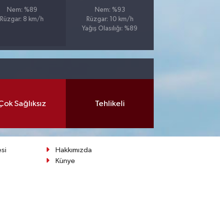
Nem: %89
Nem: %93
Rüzgar: 8 km/h
Rüzgar: 10 km/h
Yağış Olasılığı: %89
Çok Sağlıksız
Tehlikeli
esi
Hakkımızda
Künye