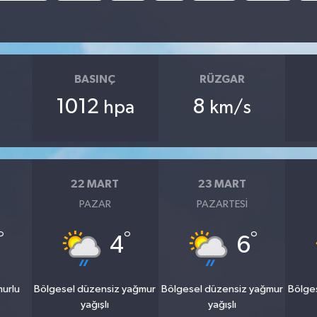
BASINÇ
RÜZGAR
1012
8
hpa
km/s
22 MART
23 MART
PAZAR
PAZARTESI
°
°
°
4
6
murlu
Bölgesel düzensiz yağmur
Bölgesel düzensiz yağmur
Bölge
yağışlı
yağışlı