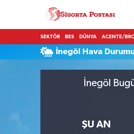
Nöbetçi Eczaneler
SEKTÖR
BES
DÜNYA
ACENTE/BR
Hava Durumu
İnegöl Hava Durum
Namaz Vakitleri
Trafik Durumu
İnegöl Bugü
Süper Lig Puan Durumu ve Fikstür
Tüm Manşetler
Son Dakika Haberleri
ŞU AN
Haber Arşivi