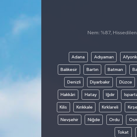
Nem: %87, Hissedilen 
Adana
Adıyaman
Afyonk
Balıkesir
Bartın
Batman
Ba
Denizli
Diyarbakır
Düzce
Hakkâri
Hatay
Iğdır
Ispart
Kilis
Kırıkkale
Kırklareli
Kırşe
Nevşehir
Niğde
Ordu
Osm
Tokat