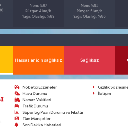
h
Nem: %97
Nem: %95
%88
Rüzgar: 4 km/h
Rüzgar: 5 km/h
Yağış Olasılığı: %89
Yağış Olasılığı: %86
Hassaslar için sağlıksız
Sağlıksız
Nöbetçi Eczaneler
Gizlilik Sözleşm
Hava Durumu
İletişim
Namaz Vakitleri
Trafik Durumu
Süper Lig Puan Durumu ve Fikstür
Tüm Manşetler
.
Son Dakika Haberleri