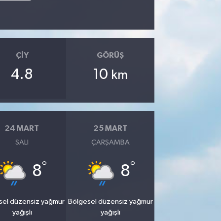
ÇIY
GÖRÜŞ
4.8
10
km
24 MART
25 MART
SALI
ÇARŞAMBA
°
°
8
8
sel düzensiz yağmur
Bölgesel düzensiz yağmur
yağışlı
yağışlı