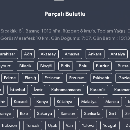
Parçalı Bulutlu
°
Sıcaklık: 6
, Basınç: 1012 hPa, Rüzgar: 8 km/s, Toplam Yağış: 
Görüş Mesafesi: 10 km, Gün Doğumu: 7:07, Gün Batımı: 19:13
arahisar
Ağrı
Aksaray
Amasya
Ankara
Antalya
yburt
Bilecik
Bingöl
Bitlis
Bolu
Burdur
Bursa
Edirne
Elazığ
Erzincan
Erzurum
Eskişehir
Gazia
a
İstanbul
İzmir
Kahramanmaraş
Karabük
Karama
hir
Kocaeli
Konya
Kütahya
Malatya
Manisa
aniye
Rize
Sakarya
Samsun
Şanlıurfa
Siirt
Si
Trabzon
Tunceli
Uşak
Van
Yalova
Yozgat
Z