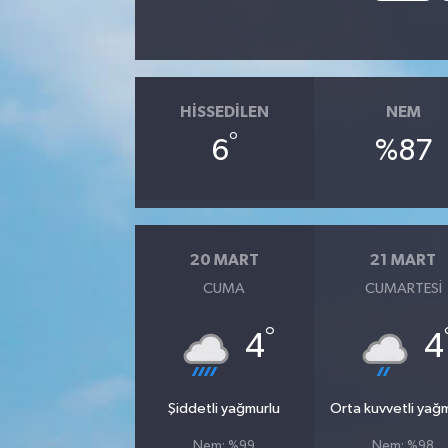
HISSEDILEN
NEM
°
6
%87
20 MART
21 MART
CUMA
CUMARTESI
°
4
4
Şiddetli yağmurlu
Orta kuvvetli yağ
Nem: %99
Nem: %98