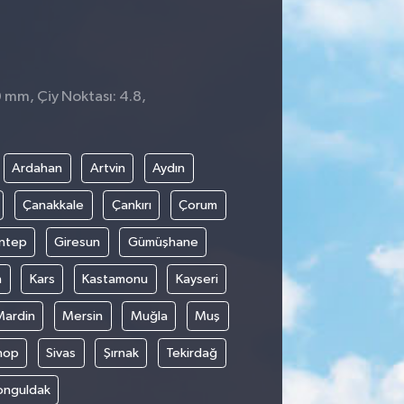
0 mm, Çiy Noktası: 4.8,
Ardahan
Artvin
Aydın
Çanakkale
Çankırı
Çorum
ntep
Giresun
Gümüşhane
n
Kars
Kastamonu
Kayseri
Mardin
Mersin
Muğla
Muş
nop
Sivas
Şırnak
Tekirdağ
onguldak