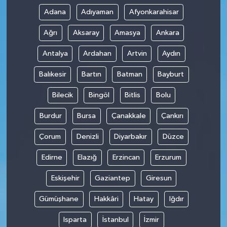
Adana
Adıyaman
Afyonkarahisar
Ağrı
Aksaray
Amasya
Ankara
Antalya
Ardahan
Artvin
Aydın
Balıkesir
Bartın
Batman
Bayburt
Bilecik
Bingöl
Bitlis
Bolu
Burdur
Bursa
Çanakkale
Çankırı
Çorum
Denizli
Diyarbakır
Düzce
Edirne
Elazığ
Erzincan
Erzurum
Eskişehir
Gaziantep
Giresun
Gümüşhane
Hakkâri
Hatay
Iğdır
Isparta
İstanbul
İzmir