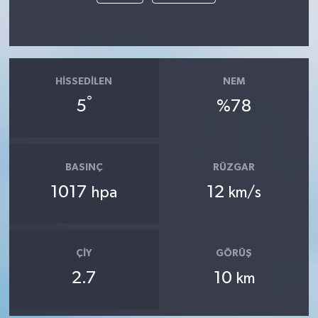
HISSEDILEN
NEM
°
5
%78
BASINÇ
RÜZGAR
1017
12
hpa
km/s
ÇIY
GÖRÜŞ
2.7
10
km