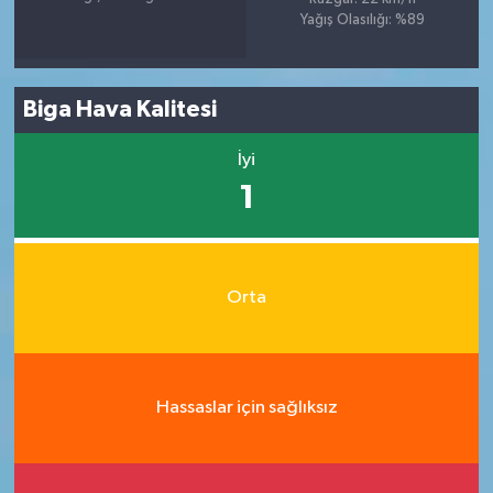
Yağış Olasılığı: %89
Biga Hava Kalitesi
İyi
1
Orta
Hassaslar için sağlıksız