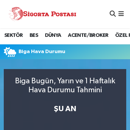
Nöbetçi Eczaneler
SEKTÖR
BES
DÜNYA
ACENTE/BROKER
ÖZEL 
Hava Durumu
Namaz Vakitleri
Biga Hava Durumu
Trafik Durumu
Biga Bugün, Yarın ve 1 Haftalık
Süper Lig Puan Durumu ve Fikstür
Hava Durumu Tahmini
Tüm Manşetler
ŞU AN
Son Dakika Haberleri
Haber Arşivi