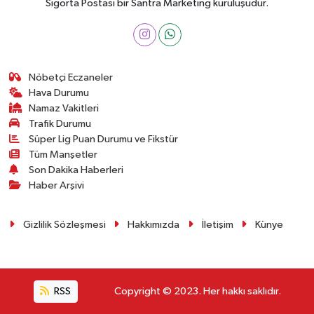
Sigorta Postası bir Santra Marketing kuruluşudur.
Nöbetçi Eczaneler
Hava Durumu
Namaz Vakitleri
Trafik Durumu
Süper Lig Puan Durumu ve Fikstür
Tüm Manşetler
Son Dakika Haberleri
Haber Arşivi
Gizlilik Sözleşmesi
Hakkımızda
İletişim
Künye
RSS
Copyright © 2023. Her hakkı saklıdır.