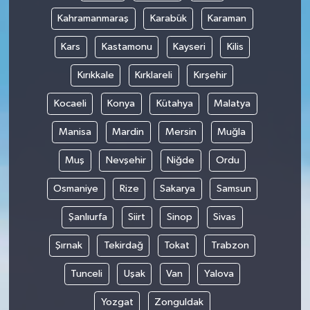
Kahramanmaraş
Karabük
Karaman
Kars
Kastamonu
Kayseri
Kilis
Kırıkkale
Kırklareli
Kırşehir
Kocaeli
Konya
Kütahya
Malatya
Manisa
Mardin
Mersin
Muğla
Muş
Nevşehir
Niğde
Ordu
Osmaniye
Rize
Sakarya
Samsun
Şanlıurfa
Siirt
Sinop
Sivas
Şırnak
Tekirdağ
Tokat
Trabzon
Tunceli
Uşak
Van
Yalova
Yozgat
Zonguldak