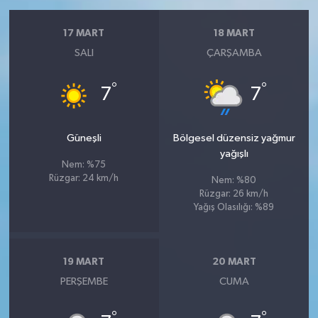
17 MART
18 MART
SALI
ÇARŞAMBA
°
°
7
7
Güneşli
Bölgesel düzensiz yağmur
yağışlı
Nem: %75
Rüzgar: 24 km/h
Nem: %80
Rüzgar: 26 km/h
Yağış Olasılığı: %89
19 MART
20 MART
PERŞEMBE
CUMA
°
°