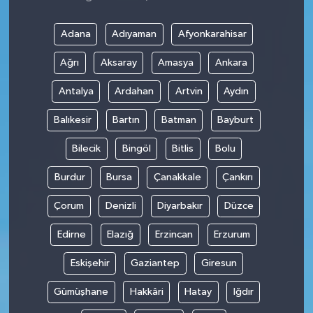
Adana
Adıyaman
Afyonkarahisar
Ağrı
Aksaray
Amasya
Ankara
Antalya
Ardahan
Artvin
Aydın
Balıkesir
Bartın
Batman
Bayburt
Bilecik
Bingöl
Bitlis
Bolu
Burdur
Bursa
Çanakkale
Çankırı
Çorum
Denizli
Diyarbakır
Düzce
Edirne
Elazığ
Erzincan
Erzurum
Eskişehir
Gaziantep
Giresun
Gümüşhane
Hakkâri
Hatay
Iğdır