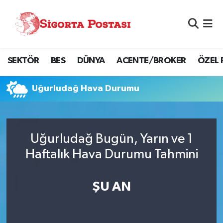
Nöbetçi Eczaneler
SEKTÖR
BES
DÜNYA
ACENTE/BROKER
ÖZEL 
Hava Durumu
Namaz Vakitleri
Uğurludağ Hava Durumu
Trafik Durumu
Uğurludağ Bugün, Yarın ve 1
Süper Lig Puan Durumu ve Fikstür
Haftalık Hava Durumu Tahmini
Tüm Manşetler
ŞU AN
Son Dakika Haberleri
Haber Arşivi