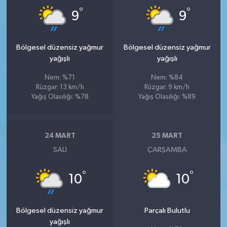
°
°
9
9
Bölgesel düzensiz yağmur
Bölgesel düzensiz yağmur
yağışlı
yağışlı
Nem: %71
Nem: %84
Rüzgar: 13 km/h
Rüzgar: 9 km/h
Yağış Olasılığı: %78
Yağış Olasılığı: %89
24 MART
25 MART
SALI
ÇARŞAMBA
°
°
10
10
Bölgesel düzensiz yağmur
Parçalı Bulutlu
yağışlı