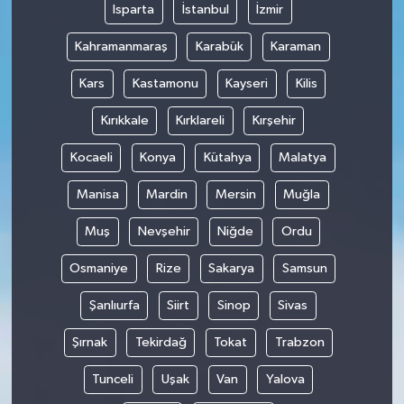
Isparta
İstanbul
İzmir
Kahramanmaraş
Karabük
Karaman
Kars
Kastamonu
Kayseri
Kilis
Kırıkkale
Kırklareli
Kırşehir
Kocaeli
Konya
Kütahya
Malatya
Manisa
Mardin
Mersin
Muğla
Muş
Nevşehir
Niğde
Ordu
Osmaniye
Rize
Sakarya
Samsun
Şanlıurfa
Siirt
Sinop
Sivas
Şırnak
Tekirdağ
Tokat
Trabzon
Tunceli
Uşak
Van
Yalova