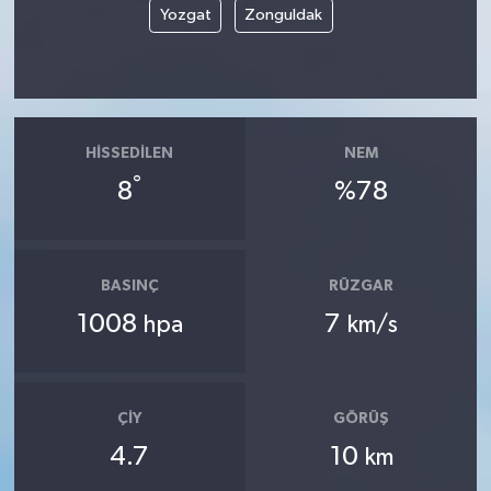
Yozgat
Zonguldak
HISSEDILEN
NEM
°
8
%78
BASINÇ
RÜZGAR
1008
7
hpa
km/s
ÇIY
GÖRÜŞ
4.7
10
km