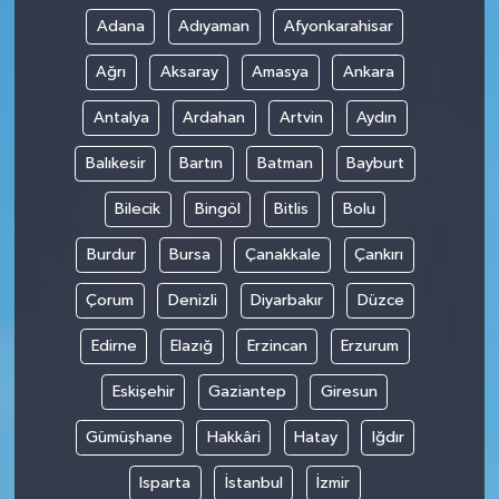
Adana
Adıyaman
Afyonkarahisar
Ağrı
Aksaray
Amasya
Ankara
Antalya
Ardahan
Artvin
Aydın
Balıkesir
Bartın
Batman
Bayburt
Bilecik
Bingöl
Bitlis
Bolu
Burdur
Bursa
Çanakkale
Çankırı
Çorum
Denizli
Diyarbakır
Düzce
Edirne
Elazığ
Erzincan
Erzurum
Eskişehir
Gaziantep
Giresun
Gümüşhane
Hakkâri
Hatay
Iğdır
Isparta
İstanbul
İzmir