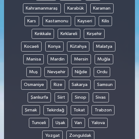
Kahramanmaraş
Karabük
Karaman
Kars
Kastamonu
Kayseri
Kilis
Kırıkkale
Kırklareli
Kırşehir
Kocaeli
Konya
Kütahya
Malatya
Manisa
Mardin
Mersin
Muğla
Muş
Nevşehir
Niğde
Ordu
Osmaniye
Rize
Sakarya
Samsun
Şanlıurfa
Siirt
Sinop
Sivas
Şırnak
Tekirdağ
Tokat
Trabzon
Tunceli
Uşak
Van
Yalova
Yozgat
Zonguldak