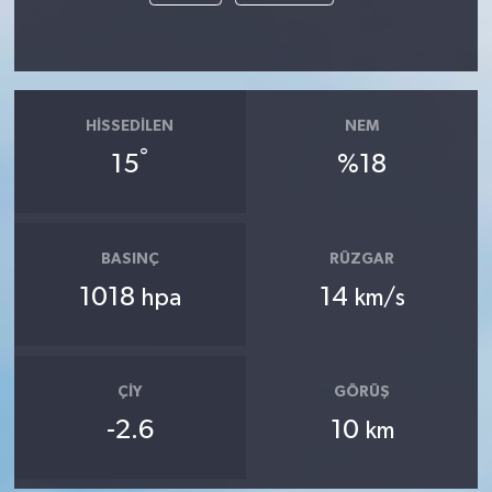
HISSEDILEN
NEM
°
15
%18
BASINÇ
RÜZGAR
1018
14
hpa
km/s
ÇIY
GÖRÜŞ
-2.6
10
km