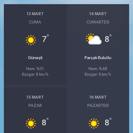
13 MART
14 MART
CUMA
CUMARTESI
°
°
7
8
Güneşli
Parçalı Bulutlu
Nem: %51
Nem: %48
Rüzgar: 8 km/h
Rüzgar: 9 km/h
15 MART
16 MART
PAZAR
PAZARTESI
°
°
8
8