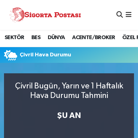
Nöbetçi Eczaneler
SEKTÖR
BES
DÜNYA
ACENTE/BROKER
ÖZEL 
Hava Durumu
Namaz Vakitleri
Çivril Hava Durumu
Trafik Durumu
Çivril Bugün, Yarın ve 1 Haftalık
Süper Lig Puan Durumu ve Fikstür
Hava Durumu Tahmini
Tüm Manşetler
ŞU AN
Son Dakika Haberleri
Haber Arşivi