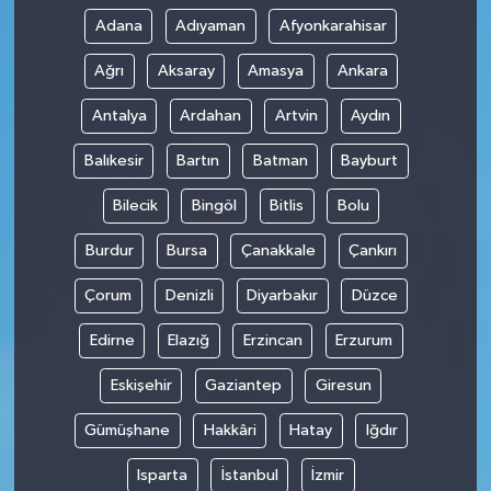
Adana
Adıyaman
Afyonkarahisar
Ağrı
Aksaray
Amasya
Ankara
Antalya
Ardahan
Artvin
Aydın
Balıkesir
Bartın
Batman
Bayburt
Bilecik
Bingöl
Bitlis
Bolu
Burdur
Bursa
Çanakkale
Çankırı
Çorum
Denizli
Diyarbakır
Düzce
Edirne
Elazığ
Erzincan
Erzurum
Eskişehir
Gaziantep
Giresun
Gümüşhane
Hakkâri
Hatay
Iğdır
Isparta
İstanbul
İzmir