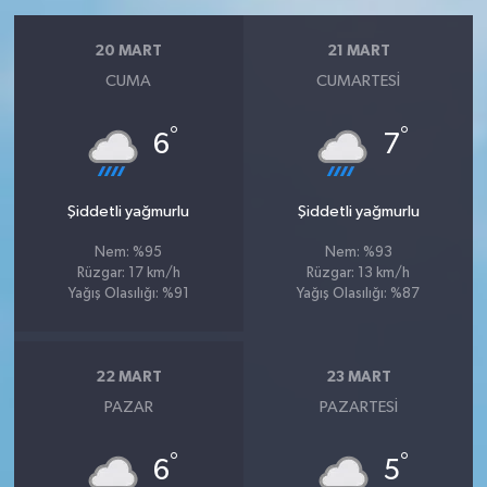
20 MART
21 MART
CUMA
CUMARTESI
°
°
6
7
Şiddetli yağmurlu
Şiddetli yağmurlu
Nem: %95
Nem: %93
Rüzgar: 17 km/h
Rüzgar: 13 km/h
Yağış Olasılığı: %91
Yağış Olasılığı: %87
22 MART
23 MART
PAZAR
PAZARTESI
°
°
6
5