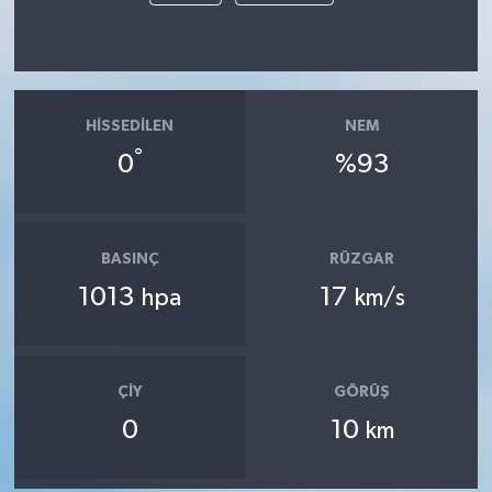
HISSEDILEN
NEM
°
0
%93
BASINÇ
RÜZGAR
1013
17
hpa
km/s
ÇIY
GÖRÜŞ
0
10
km