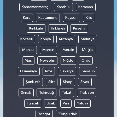
Kahramanmaraş
Karabük
Karaman
Kars
Kastamonu
Kayseri
Kilis
Kırıkkale
Kırklareli
Kırşehir
Kocaeli
Konya
Kütahya
Malatya
Manisa
Mardin
Mersin
Muğla
Muş
Nevşehir
Niğde
Ordu
Osmaniye
Rize
Sakarya
Samsun
Şanlıurfa
Siirt
Sinop
Sivas
Şırnak
Tekirdağ
Tokat
Trabzon
Tunceli
Uşak
Van
Yalova
Yozgat
Zonguldak