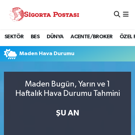
Nöbetçi Eczaneler
SEKTÖR
BES
DÜNYA
ACENTE/BROKER
ÖZEL 
Hava Durumu
Namaz Vakitleri
Maden Hava Durumu
Trafik Durumu
Maden Bugün, Yarın ve 1
Süper Lig Puan Durumu ve Fikstür
Haftalık Hava Durumu Tahmini
Tüm Manşetler
ŞU AN
Son Dakika Haberleri
Haber Arşivi