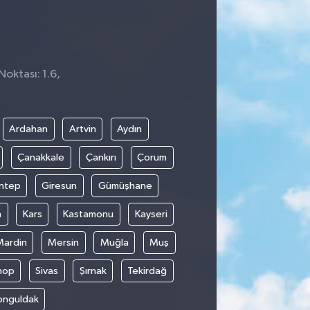
Noktası: 1.6,
3
Ardahan
Artvin
Aydın
Çanakkale
Çankırı
Çorum
ntep
Giresun
Gümüşhane
n
Kars
Kastamonu
Kayseri
Mardin
Mersin
Muğla
Muş
nop
Sivas
Şırnak
Tekirdağ
onguldak