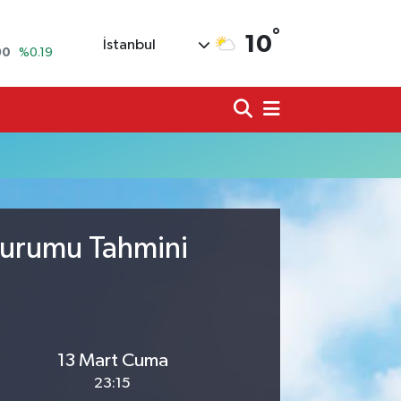
°
10
İstanbul
90
%0.19
80
%0.18
9000
%0.19
0
,00
%0
N
74
%-1.82
20
%0.02
Durumu Tahmini
13 Mart Cuma
23:15