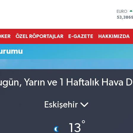
EURO
53,386
STERLİN
61,603
G.ALTIN
OKER
ÖZEL RÖPORTAJLAR
E-GAZETE
HAKKIMIZDA
6862,0
BİST10
Durumu
14.598
BITCOI
79.591,
DOLAR
45,436
gün, Yarın ve 1 Haftalık Hava 
Eskişehir
°
13