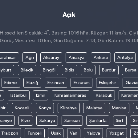
Açık
°
issedilen Sıcaklık: 4
, Basınç: 1016 hPa, Rüzgar: 11 km/s, Çiy 
Görüş Mesafesi: 10 km, Gün Doğumu: 7:13, Gün Batımı: 19:0
arahisar
Ağrı
Aksaray
Amasya
Ankara
Antalya
yburt
Bilecik
Bingöl
Bitlis
Bolu
Burdur
Bursa
Edirne
Elazığ
Erzincan
Erzurum
Eskişehir
Gazia
a
İstanbul
İzmir
Kahramanmaraş
Karabük
Karama
hir
Kocaeli
Konya
Kütahya
Malatya
Manisa
aniye
Rize
Sakarya
Samsun
Şanlıurfa
Siirt
Si
Trabzon
Tunceli
Uşak
Van
Yalova
Yozgat
Z