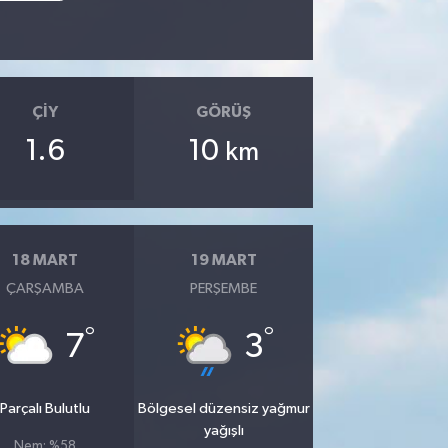
ÇIY
GÖRÜŞ
1.6
10
km
18 MART
19 MART
ÇARŞAMBA
PERŞEMBE
°
°
7
3
Parçalı Bulutlu
Bölgesel düzensiz yağmur
yağışlı
Nem: %58