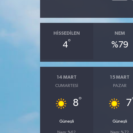
HISSEDILEN
NEM
°
4
%79
14 MART
15 MART
CUMARTESI
PAZAR
°
8
7
Güneşli
Güneşli
Nem: %62
Nem: %72