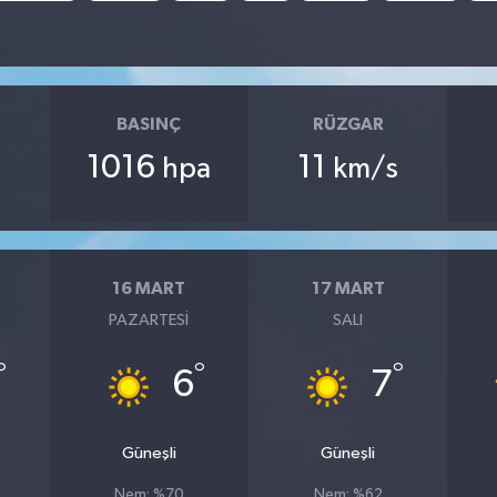
BASINÇ
RÜZGAR
1016
11
hpa
km/s
16 MART
17 MART
PAZARTESI
SALI
°
°
°
6
7
Güneşli
Güneşli
Nem: %70
Nem: %62