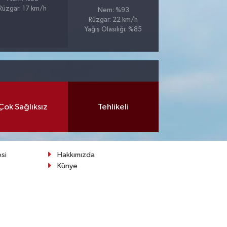
Rüzgar: 17 km/h
Nem: %93
Rüzgar: 22 km/h
Yağış Olasılığı: %85
Çok Sağlıksız
Tehlikeli
esi
Hakkımızda
Künye