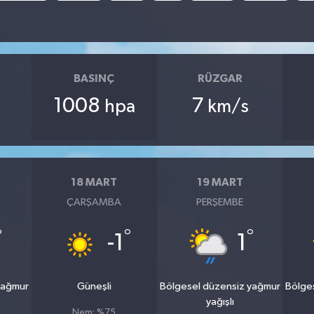
BASINÇ
RÜZGAR
1008
7
hpa
km/s
18 MART
19 MART
ÇARŞAMBA
PERŞEMBE
°
°
°
-1
1
yağmur
Güneşli
Bölgesel düzensiz yağmur
Bölge
yağışlı
Nem: %75