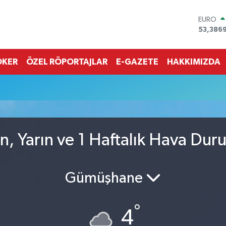
EURO
53,386
STERLİN
61,603
G.ALTIN
OKER
ÖZEL RÖPORTAJLAR
E-GAZETE
HAKKIMIZDA
6862,0
BİST10
14.598
BITCOI
79.591,
DOLAR
45,436
n, Yarın ve 1 Haftalık Hava Du
Gümüşhane
°
4