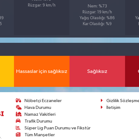
Rüzgar: 9 km/h
Nem: %73
Rüzgar: 19 km/h
%89
Yağış Olasılığı: %86
Ya
25
Kar Olasılığı: %9
Hassaslar için sağlıksız
Sağlıksız
Nöbetçi Eczaneler
Gizlilik Sözleşm
Hava Durumu
İletişim
Namaz Vakitleri
Trafik Durumu
Süper Lig Puan Durumu ve Fikstür
Tüm Manşetler
.