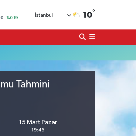
°
10
90
%0.19
İstanbul
80
%0.18
9000
%0.19
0
,00
%0
N
74
%-1.82
20
%0.02
rumu Tahmini
15 Mart Pazar
19:45