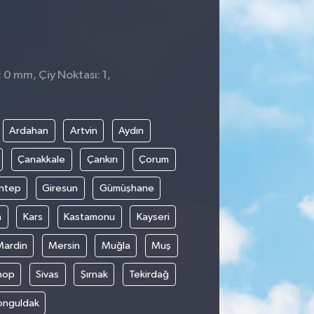
 0 mm, Çiy Noktası: 1,
Ardahan
Artvin
Aydın
Çanakkale
Çankırı
Çorum
ntep
Giresun
Gümüşhane
n
Kars
Kastamonu
Kayseri
Mardin
Mersin
Muğla
Muş
nop
Sivas
Şırnak
Tekirdağ
onguldak