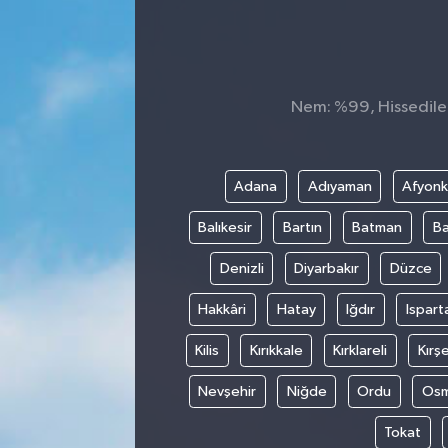
Nem: %99, Hissedilen
Adana
Adıyaman
Afyonk
Balıkesir
Bartın
Batman
Ba
Denizli
Diyarbakır
Düzce
Hakkâri
Hatay
Iğdır
Ispart
Kilis
Kırıkkale
Kırklareli
Kırşe
Nevşehir
Niğde
Ordu
Osm
Tokat