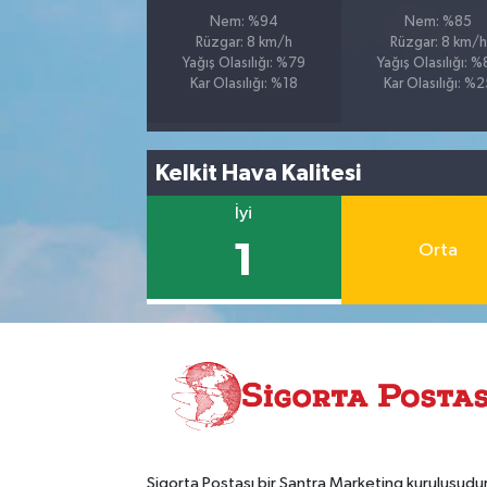
Nem: %94
Nem: %85
Rüzgar: 8 km/h
Rüzgar: 8 km/h
Yağış Olasılığı: %79
Yağış Olasılığı: 
Kar Olasılığı: %18
Kar Olasılığı: %
Kelkit Hava Kalitesi
İyi
1
Orta
Sigorta Postası bir Santra Marketing kuruluşudur