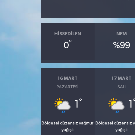
HISSEDILEN
NEM
°
0
%99
16 MART
17 MART
PAZARTESI
SALI
°
1
1
Bölgesel düzensiz yağmur
Bölgesel düzensiz 
yağışlı
yağışlı