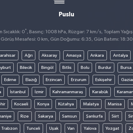
Puslu
°
 Sıcaklık: 0
, Basınç: 1008 hPa, Rüzgar: 7 km/s, Toplam Yağış:
Görüş Mesafesi: 0 km, Gün Doğumu: 6:35, Gün Batımı: 18:30
arahisar
Ağrı
Aksaray
Amasya
Ankara
Antalya
yburt
Bilecik
Bingöl
Bitlis
Bolu
Burdur
Bursa
Edirne
Elazığ
Erzincan
Erzurum
Eskişehir
Gazia
a
İstanbul
İzmir
Kahramanmaraş
Karabük
Karama
hir
Kocaeli
Konya
Kütahya
Malatya
Manisa
aniye
Rize
Sakarya
Samsun
Şanlıurfa
Siirt
Si
Trabzon
Tunceli
Uşak
Van
Yalova
Yozgat
Z