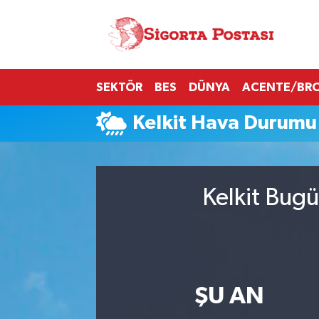
Nöbetçi Eczaneler
SEKTÖR
BES
DÜNYA
ACENTE/BR
Hava Durumu
Kelkit Hava Durumu
Namaz Vakitleri
Trafik Durumu
Kelkit Bugü
Süper Lig Puan Durumu ve Fikstür
Tüm Manşetler
Son Dakika Haberleri
ŞU AN
Haber Arşivi