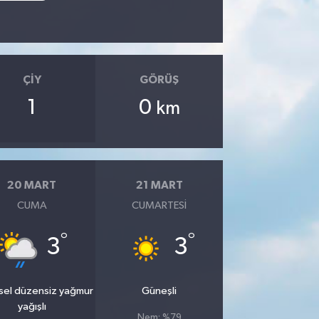
ÇIY
GÖRÜŞ
1
0
km
20 MART
21 MART
CUMA
CUMARTESI
°
°
3
3
sel düzensiz yağmur
Güneşli
yağışlı
Nem: %79