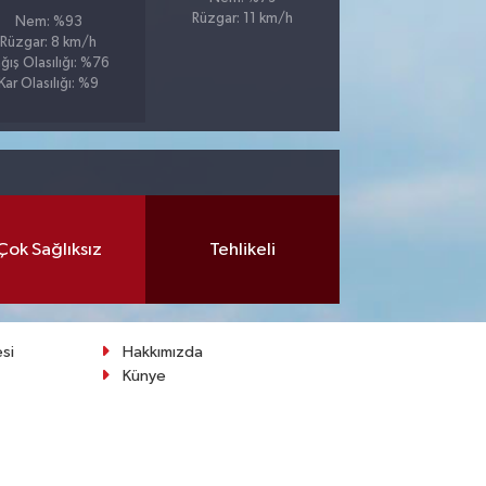
Rüzgar: 11 km/h
Nem: %93
Rüzgar: 8 km/h
ğış Olasılığı: %76
Kar Olasılığı: %9
Çok Sağlıksız
Tehlikeli
esi
Hakkımızda
Künye