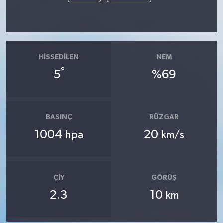
HISSEDILEN
NEM
°
5
%69
BASINÇ
RÜZGAR
1004
20
hpa
km/s
ÇIY
GÖRÜŞ
2.3
10
km