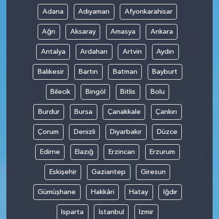
Adana
Adıyaman
Afyonkarahisar
Ağrı
Aksaray
Amasya
Ankara
Antalya
Ardahan
Artvin
Aydın
Balıkesir
Bartın
Batman
Bayburt
Bilecik
Bingöl
Bitlis
Bolu
Burdur
Bursa
Çanakkale
Çankırı
Çorum
Denizli
Diyarbakır
Düzce
Edirne
Elazığ
Erzincan
Erzurum
Eskişehir
Gaziantep
Giresun
Gümüşhane
Hakkâri
Hatay
Iğdır
Isparta
İstanbul
İzmir