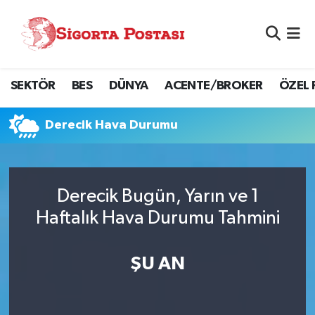
Nöbetçi Eczaneler
SEKTÖR
BES
DÜNYA
ACENTE/BROKER
ÖZEL 
Hava Durumu
Namaz Vakitleri
Derecik Hava Durumu
Trafik Durumu
Derecik Bugün, Yarın ve 1
Süper Lig Puan Durumu ve Fikstür
Haftalık Hava Durumu Tahmini
Tüm Manşetler
ŞU AN
Son Dakika Haberleri
Haber Arşivi