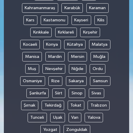
Kahramanmaraş
Karabük
Karaman
Kars
Kastamonu
Kayseri
Kilis
Kırıkkale
Kırklareli
Kırşehir
Kocaeli
Konya
Kütahya
Malatya
Manisa
Mardin
Mersin
Muğla
Muş
Nevşehir
Niğde
Ordu
Osmaniye
Rize
Sakarya
Samsun
Şanlıurfa
Siirt
Sinop
Sivas
Şırnak
Tekirdağ
Tokat
Trabzon
Tunceli
Uşak
Van
Yalova
Yozgat
Zonguldak