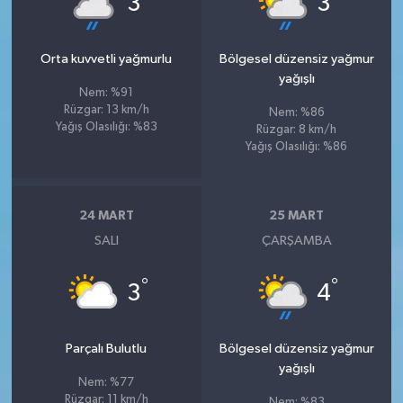
3
3
Orta kuvvetli yağmurlu
Bölgesel düzensiz yağmur
yağışlı
Nem: %91
Rüzgar: 13 km/h
Nem: %86
Yağış Olasılığı: %83
Rüzgar: 8 km/h
Yağış Olasılığı: %86
24 MART
25 MART
SALI
ÇARŞAMBA
°
°
3
4
Parçalı Bulutlu
Bölgesel düzensiz yağmur
yağışlı
Nem: %77
Rüzgar: 11 km/h
Nem: %83