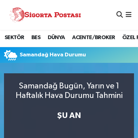
Nöbetçi Eczaneler
SEKTÖR
BES
DÜNYA
ACENTE/BROKER
ÖZEL 
Hava Durumu
Namaz Vakitleri
Samandağ Hava Durumu
Trafik Durumu
Samandağ Bugün, Yarın ve 1
Süper Lig Puan Durumu ve Fikstür
Haftalık Hava Durumu Tahmini
Tüm Manşetler
ŞU AN
Son Dakika Haberleri
Haber Arşivi