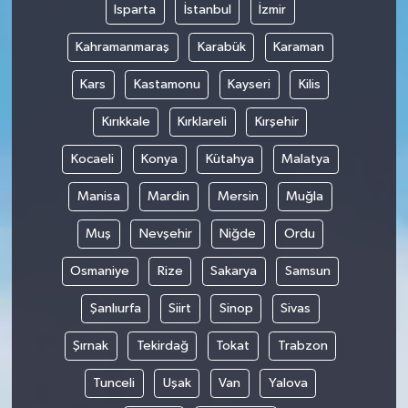
Isparta
İstanbul
İzmir
Kahramanmaraş
Karabük
Karaman
Kars
Kastamonu
Kayseri
Kilis
Kırıkkale
Kırklareli
Kırşehir
Kocaeli
Konya
Kütahya
Malatya
Manisa
Mardin
Mersin
Muğla
Muş
Nevşehir
Niğde
Ordu
Osmaniye
Rize
Sakarya
Samsun
Şanlıurfa
Siirt
Sinop
Sivas
Şırnak
Tekirdağ
Tokat
Trabzon
Tunceli
Uşak
Van
Yalova