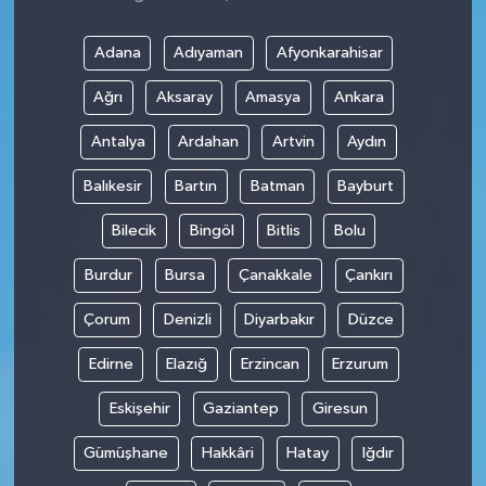
Adana
Adıyaman
Afyonkarahisar
Ağrı
Aksaray
Amasya
Ankara
Antalya
Ardahan
Artvin
Aydın
Balıkesir
Bartın
Batman
Bayburt
Bilecik
Bingöl
Bitlis
Bolu
Burdur
Bursa
Çanakkale
Çankırı
Çorum
Denizli
Diyarbakır
Düzce
Edirne
Elazığ
Erzincan
Erzurum
Eskişehir
Gaziantep
Giresun
Gümüşhane
Hakkâri
Hatay
Iğdır