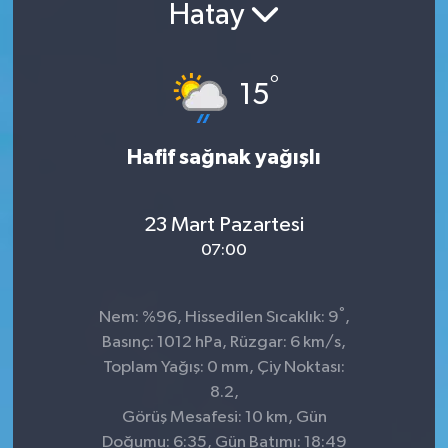
Hatay
°
15
Hafif sağnak yağışlı
23 Mart Pazartesi
07:00
°
Nem: %96, Hissedilen Sıcaklık: 9
,
Basınç: 1012 hPa, Rüzgar: 6 km/s,
Toplam Yağış: 0 mm, Çiy Noktası:
8.2,
Görüş Mesafesi: 10 km, Gün
Doğumu: 6:35, Gün Batımı: 18:49