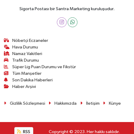
Sigorta Postası bir Santra Marketing kuruluşudur.
Nöbetçi Eczaneler
Hava Durumu
Namaz Vakitleri
Trafik Durumu
Süper Lig Puan Durumu ve Fikstür
Tüm Manşetler
Son Dakika Haberleri
Haber Arşivi
Gizlilik Sözleşmesi
Hakkımızda
İletişim
Künye
RSS
Copyright © 2023. Her hakkı saklıdır.