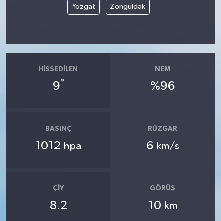
Yozgat
Zonguldak
HISSEDILEN
NEM
°
9
%96
BASINÇ
RÜZGAR
1012
6
hpa
km/s
ÇIY
GÖRÜŞ
8.2
10
km