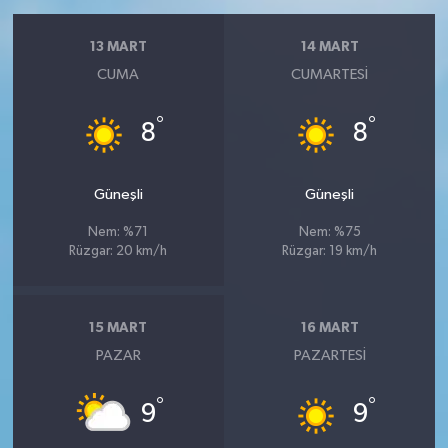
13 MART
14 MART
CUMA
CUMARTESI
°
°
8
8
Güneşli
Güneşli
Nem: %71
Nem: %75
Rüzgar: 20 km/h
Rüzgar: 19 km/h
15 MART
16 MART
PAZAR
PAZARTESI
°
°
9
9