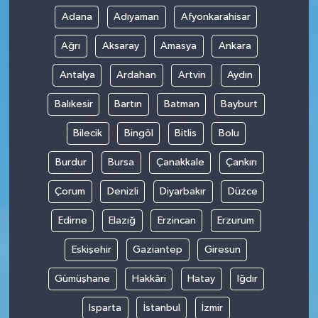
Adana
Adıyaman
Afyonkarahisar
Ağrı
Aksaray
Amasya
Ankara
Antalya
Ardahan
Artvin
Aydın
Balıkesir
Bartın
Batman
Bayburt
Bilecik
Bingöl
Bitlis
Bolu
Burdur
Bursa
Çanakkale
Çankırı
Çorum
Denizli
Diyarbakır
Düzce
Edirne
Elazığ
Erzincan
Erzurum
Eskişehir
Gaziantep
Giresun
Gümüşhane
Hakkâri
Hatay
Iğdır
Isparta
İstanbul
İzmir