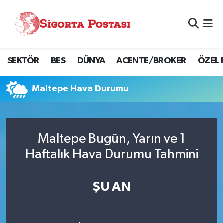
Nöbetçi Eczaneler
SEKTÖR
BES
DÜNYA
ACENTE/BROKER
ÖZEL 
Hava Durumu
Namaz Vakitleri
Maltepe Hava Durumu
Trafik Durumu
Maltepe Bugün, Yarın ve 1
Süper Lig Puan Durumu ve Fikstür
Haftalık Hava Durumu Tahmini
Tüm Manşetler
ŞU AN
Son Dakika Haberleri
Haber Arşivi