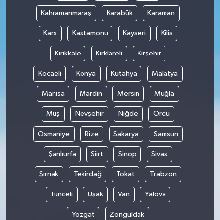
Kahramanmaraş
Karabük
Karaman
Kars
Kastamonu
Kayseri
Kilis
Kırıkkale
Kırklareli
Kırşehir
Kocaeli
Konya
Kütahya
Malatya
Manisa
Mardin
Mersin
Muğla
Muş
Nevşehir
Niğde
Ordu
Osmaniye
Rize
Sakarya
Samsun
Şanlıurfa
Siirt
Sinop
Sivas
Şırnak
Tekirdağ
Tokat
Trabzon
Tunceli
Uşak
Van
Yalova
Yozgat
Zonguldak