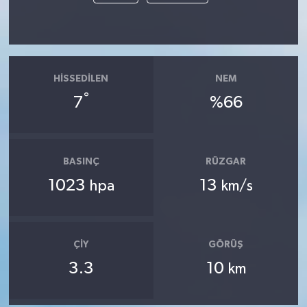
HISSEDILEN
NEM
°
7
%66
BASINÇ
RÜZGAR
1023
13
hpa
km/s
ÇIY
GÖRÜŞ
3.3
10
km