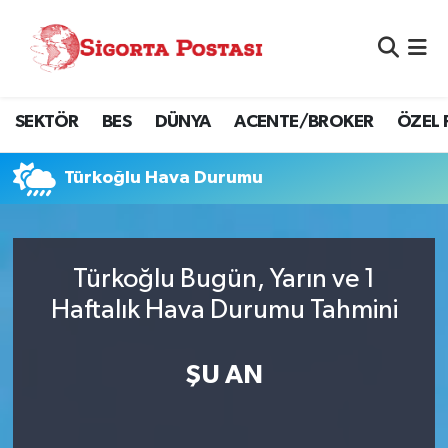
Nöbetçi Eczaneler
SEKTÖR
BES
DÜNYA
ACENTE/BROKER
ÖZEL 
Hava Durumu
Namaz Vakitleri
Türkoğlu Hava Durumu
Trafik Durumu
Türkoğlu Bugün, Yarın ve 1
Süper Lig Puan Durumu ve Fikstür
Haftalık Hava Durumu Tahmini
Tüm Manşetler
ŞU AN
Son Dakika Haberleri
Haber Arşivi