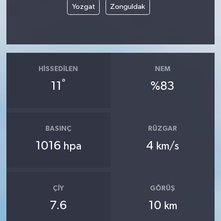
Yozgat
Zonguldak
HISSEDILEN
NEM
°
11
%83
BASINÇ
RÜZGAR
1016
4
hpa
km/s
ÇIY
GÖRÜŞ
7.6
10
km