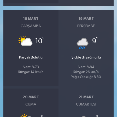
18 MART
19 MART
ÇARŞAMBA
PERŞEMBE
°
°
10
9
Parçalı Bulutlu
Şiddetli yağmurlu
Nem: %73
Nem: %84
Rüzgar: 14 km/h
Rüzgar: 26 km/h
Yağış Olasılığı: %80
20 MART
21 MART
CUMA
CUMARTESI