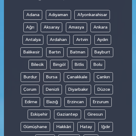
Adana
Adıyaman
Afyonkarahisar
Ağrı
Aksaray
Amasya
Ankara
Antalya
Ardahan
Artvin
Aydın
Balıkesir
Bartın
Batman
Bayburt
Bilecik
Bingöl
Bitlis
Bolu
Burdur
Bursa
Çanakkale
Çankırı
Çorum
Denizli
Diyarbakır
Düzce
Edirne
Elazığ
Erzincan
Erzurum
Eskişehir
Gaziantep
Giresun
Gümüşhane
Hakkâri
Hatay
Iğdır