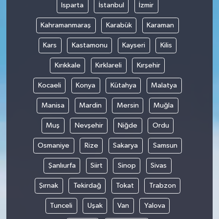
Isparta
İstanbul
İzmir
Kahramanmaraş
Karabük
Karaman
Kars
Kastamonu
Kayseri
Kilis
Kırıkkale
Kırklareli
Kırşehir
Kocaeli
Konya
Kütahya
Malatya
Manisa
Mardin
Mersin
Muğla
Muş
Nevşehir
Niğde
Ordu
Osmaniye
Rize
Sakarya
Samsun
Şanlıurfa
Siirt
Sinop
Sivas
Şırnak
Tekirdağ
Tokat
Trabzon
Tunceli
Uşak
Van
Yalova