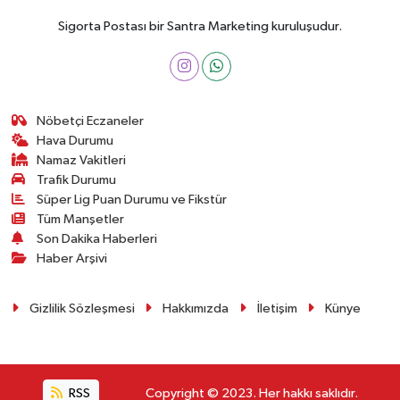
Sigorta Postası bir Santra Marketing kuruluşudur.
Nöbetçi Eczaneler
Hava Durumu
Namaz Vakitleri
Trafik Durumu
Süper Lig Puan Durumu ve Fikstür
Tüm Manşetler
Son Dakika Haberleri
Haber Arşivi
Gizlilik Sözleşmesi
Hakkımızda
İletişim
Künye
RSS
Copyright © 2023. Her hakkı saklıdır.