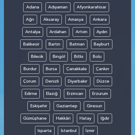
Adana
Adıyaman
Afyonkarahisar
Ağrı
Aksaray
Amasya
Ankara
Antalya
Ardahan
Artvin
Aydın
Balıkesir
Bartın
Batman
Bayburt
Bilecik
Bingöl
Bitlis
Bolu
Burdur
Bursa
Çanakkale
Çankırı
Çorum
Denizli
Diyarbakır
Düzce
Edirne
Elazığ
Erzincan
Erzurum
Eskişehir
Gaziantep
Giresun
Gümüşhane
Hakkâri
Hatay
Iğdır
Isparta
İstanbul
İzmir