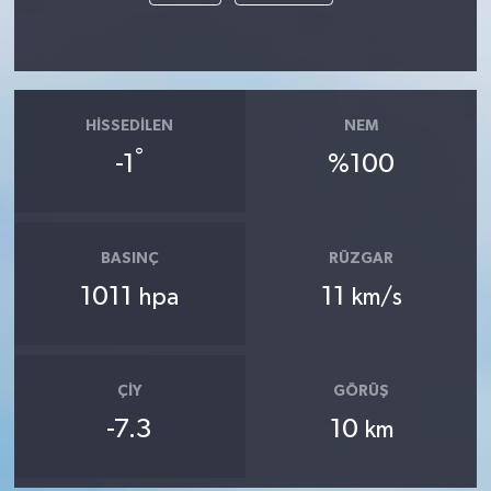
HISSEDILEN
NEM
°
-1
%100
BASINÇ
RÜZGAR
1011
11
hpa
km/s
ÇIY
GÖRÜŞ
-7.3
10
km