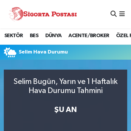
Nöbetçi Eczaneler
SEKTÖR
BES
DÜNYA
ACENTE/BROKER
ÖZEL 
Hava Durumu
Namaz Vakitleri
Selim Hava Durumu
Trafik Durumu
Selim Bugün, Yarın ve 1 Haftalık
Süper Lig Puan Durumu ve Fikstür
Hava Durumu Tahmini
Tüm Manşetler
ŞU AN
Son Dakika Haberleri
Haber Arşivi