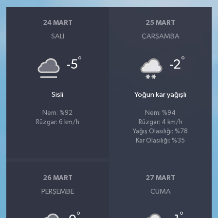
24 MART
25 MART
SALI
ÇARŞAMBA
°
°
-5
-2
Sisli
Yoğun kar yağışlı
Nem: %92
Nem: %94
Rüzgar: 6 km/h
Rüzgar: 4 km/h
Yağış Olasılığı: %78
Kar Olasılığı: %35
26 MART
27 MART
PERŞEMBE
CUMA
°
°