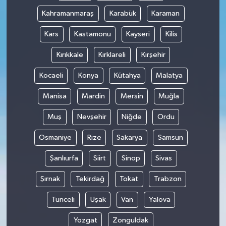
Kahramanmaraş
Karabük
Karaman
Kars
Kastamonu
Kayseri
Kilis
Kırıkkale
Kırklareli
Kırşehir
Kocaeli
Konya
Kütahya
Malatya
Manisa
Mardin
Mersin
Muğla
Muş
Nevşehir
Niğde
Ordu
Osmaniye
Rize
Sakarya
Samsun
Şanlıurfa
Siirt
Sinop
Sivas
Şırnak
Tekirdağ
Tokat
Trabzon
Tunceli
Uşak
Van
Yalova
Yozgat
Zonguldak