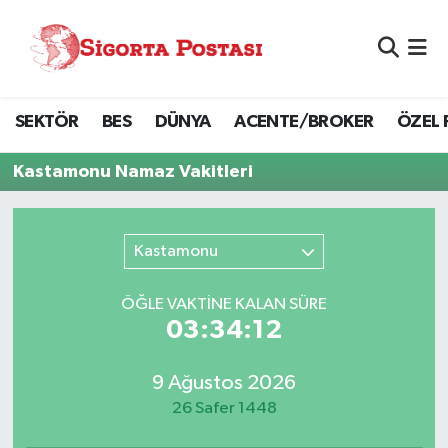
Nöbetçi Eczaneler
SEKTÖR
BES
DÜNYA
ACENTE/BROKER
ÖZEL 
Hava Durumu
Kastamonu Namaz Vakitleri
Namaz Vakitleri
Trafik Durumu
Kastamonu
Süper Lig Puan Durumu ve Fikstür
ÖĞLE VAKTİNE KALAN SÜRE
03:34:12
Tüm Manşetler
9 Ağustos 2026
Son Dakika Haberleri
26 Safer 1448
Haber Arşivi