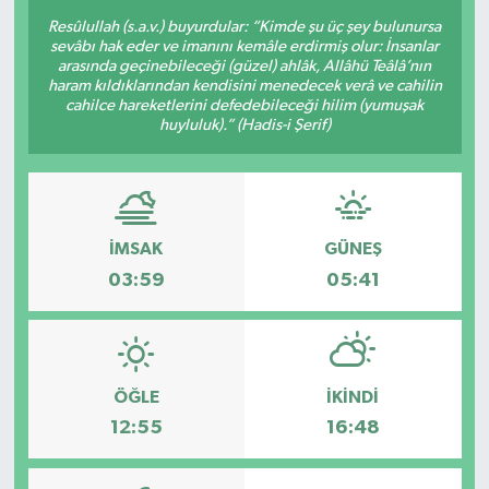
Resûlullah (s.a.v.) buyurdular: “Kimde şu üç şey bulunursa
sevâbı hak eder ve imanını kemâle erdirmiş olur: İnsanlar
arasında geçinebileceği (güzel) ahlâk, Allâhü Teâlâ’nın
haram kıldıklarından kendisini menedecek verâ ve cahilin
cahilce hareketlerini defedebileceği hilim (yumuşak
huyluluk).” (Hadis-i Şerif)
İMSAK
GÜNEŞ
03:59
05:41
ÖĞLE
İKINDI
12:55
16:48