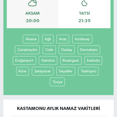
AKŞAM
YATSI
20:00
21:35
Abana
Ağlı
Araç
Azdavay
Çatalzeytin
Cide
Daday
Devrekani
Doğanyurt
Hanönü
İhsangazi
İnebolu
Küre
Şenpazar
Seydiler
Taşköprü
Tosya
KASTAMONU AYLIK NAMAZ VAKITLERI