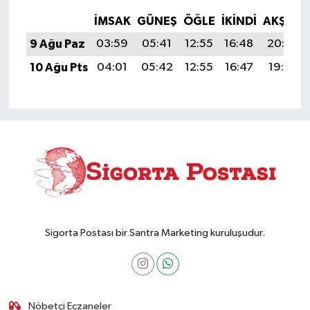
İMSAK
GÜNEŞ
ÖĞLE
İKINDI
AKŞAM
9 Ağu Paz
03:59
05:41
12:55
16:48
20:00
10 Ağu Pts
04:01
05:42
12:55
16:47
19:59
Sigorta Postası bir Santra Marketing kuruluşudur.
Nöbetçi Eczaneler