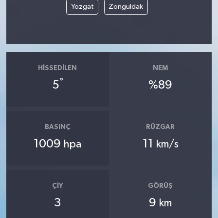
Yozgat
Zonguldak
HISSEDILEN
NEM
°
5
%89
BASINÇ
RÜZGAR
1009
11
hpa
km/s
ÇIY
GÖRÜŞ
3
9
km