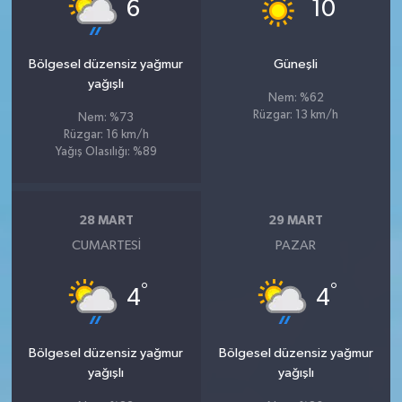
°
°
6
10
Bölgesel düzensiz yağmur
Güneşli
yağışlı
Nem: %62
Rüzgar: 13 km/h
Nem: %73
Rüzgar: 16 km/h
Yağış Olasılığı: %89
28 MART
29 MART
CUMARTESI
PAZAR
°
°
4
4
Bölgesel düzensiz yağmur
Bölgesel düzensiz yağmur
yağışlı
yağışlı