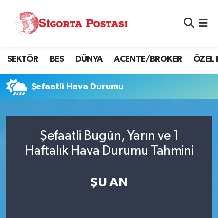
Nöbetçi Eczaneler
SEKTÖR
BES
DÜNYA
ACENTE/BROKER
ÖZEL 
Hava Durumu
Namaz Vakitleri
Şefaatli Hava Durumu
Trafik Durumu
Şefaatli Bugün, Yarın ve 1
Süper Lig Puan Durumu ve Fikstür
Haftalık Hava Durumu Tahmini
Tüm Manşetler
ŞU AN
Son Dakika Haberleri
Haber Arşivi