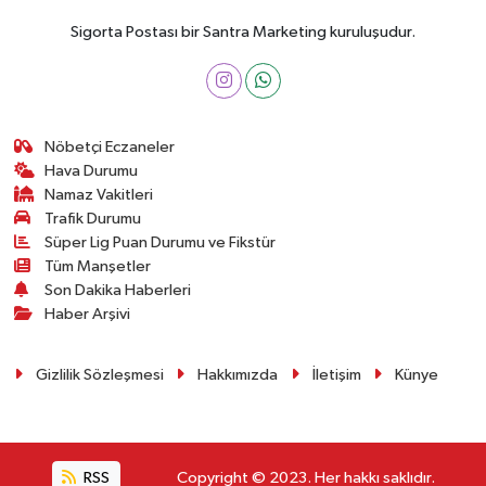
Sigorta Postası bir Santra Marketing kuruluşudur.
Nöbetçi Eczaneler
Hava Durumu
Namaz Vakitleri
Trafik Durumu
Süper Lig Puan Durumu ve Fikstür
Tüm Manşetler
Son Dakika Haberleri
Haber Arşivi
Gizlilik Sözleşmesi
Hakkımızda
İletişim
Künye
RSS
Copyright © 2023. Her hakkı saklıdır.