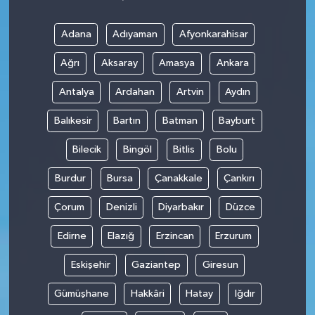
Adana
Adıyaman
Afyonkarahisar
Ağrı
Aksaray
Amasya
Ankara
Antalya
Ardahan
Artvin
Aydın
Balıkesir
Bartın
Batman
Bayburt
Bilecik
Bingöl
Bitlis
Bolu
Burdur
Bursa
Çanakkale
Çankırı
Çorum
Denizli
Diyarbakır
Düzce
Edirne
Elazığ
Erzincan
Erzurum
Eskişehir
Gaziantep
Giresun
Gümüşhane
Hakkâri
Hatay
Iğdır