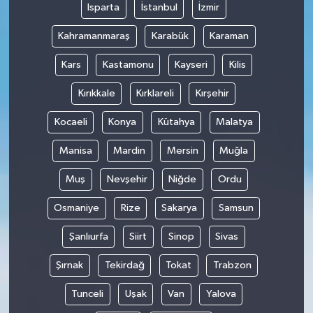
Isparta
İstanbul
İzmir
Kahramanmaraş
Karabük
Karaman
Kars
Kastamonu
Kayseri
Kilis
Kırıkkale
Kırklareli
Kırşehir
Kocaeli
Konya
Kütahya
Malatya
Manisa
Mardin
Mersin
Muğla
Muş
Nevşehir
Niğde
Ordu
Osmaniye
Rize
Sakarya
Samsun
Şanlıurfa
Siirt
Sinop
Sivas
Şırnak
Tekirdağ
Tokat
Trabzon
Tunceli
Uşak
Van
Yalova