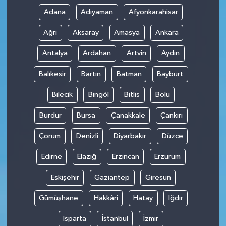
Adana
Adıyaman
Afyonkarahisar
Ağrı
Aksaray
Amasya
Ankara
Antalya
Ardahan
Artvin
Aydın
Balıkesir
Bartın
Batman
Bayburt
Bilecik
Bingöl
Bitlis
Bolu
Burdur
Bursa
Çanakkale
Çankırı
Çorum
Denizli
Diyarbakır
Düzce
Edirne
Elazığ
Erzincan
Erzurum
Eskişehir
Gaziantep
Giresun
Gümüşhane
Hakkâri
Hatay
Iğdır
Isparta
İstanbul
İzmir