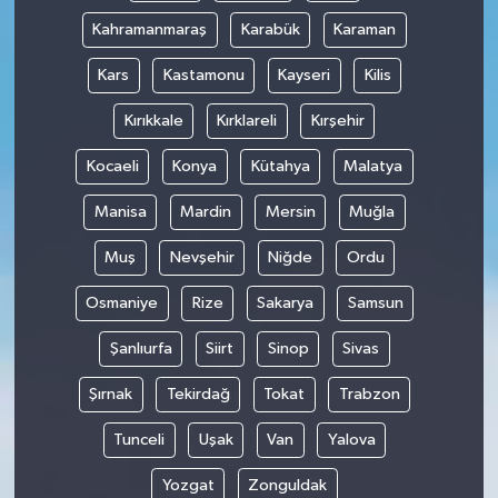
Kahramanmaraş
Karabük
Karaman
Kars
Kastamonu
Kayseri
Kilis
Kırıkkale
Kırklareli
Kırşehir
Kocaeli
Konya
Kütahya
Malatya
Manisa
Mardin
Mersin
Muğla
Muş
Nevşehir
Niğde
Ordu
Osmaniye
Rize
Sakarya
Samsun
Şanlıurfa
Siirt
Sinop
Sivas
Şırnak
Tekirdağ
Tokat
Trabzon
Tunceli
Uşak
Van
Yalova
Yozgat
Zonguldak