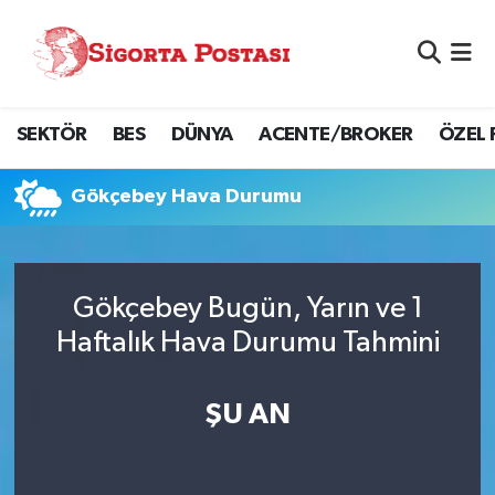
Nöbetçi Eczaneler
SEKTÖR
BES
DÜNYA
ACENTE/BROKER
ÖZEL 
Hava Durumu
Namaz Vakitleri
Gökçebey Hava Durumu
Trafik Durumu
Gökçebey Bugün, Yarın ve 1
Süper Lig Puan Durumu ve Fikstür
Haftalık Hava Durumu Tahmini
Tüm Manşetler
ŞU AN
Son Dakika Haberleri
Haber Arşivi