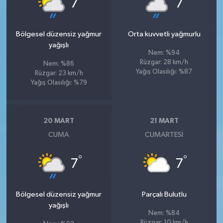
7
7
Bölgesel düzensiz yağmur
Orta kuvvetli yağmurlu
yağışlı
Nem: %94
Rüzgar: 28 km/h
Nem: %86
Yağış Olasılığı: %87
Rüzgar: 23 km/h
Yağış Olasılığı: %79
20 MART
21 MART
CUMA
CUMARTESI
°
°
7
7
Bölgesel düzensiz yağmur
Parçalı Bulutlu
yağışlı
Nem: %84
Rüzgar: 10 km/h