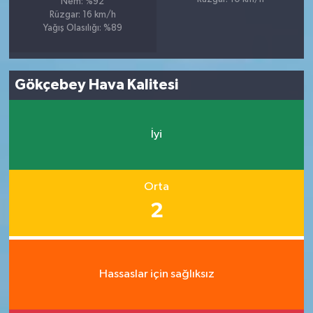
Nem: %92
Rüzgar: 16 km/h
Yağış Olasılığı: %89
Gökçebey Hava Kalitesi
İyi
Orta
2
Hassaslar için sağlıksız