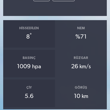
HISSEDILEN
NEM
°
8
%71
BASINÇ
RÜZGAR
1009
26
hpa
km/s
ÇIY
GÖRÜŞ
5.6
10
km