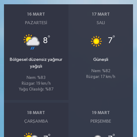
16 MART
17 MART
PAZARTESI
SALI
°
°
8
7
Bölgesel düzensiz yağmur
Güneşli
yağışlı
Nem: %82
Rüzgar: 17 km/h
Nem: %83
Rüzgar: 19 km/h
Yağış Olasılığı: %87
18 MART
19 MART
ÇARŞAMBA
PERŞEMBE
°
°