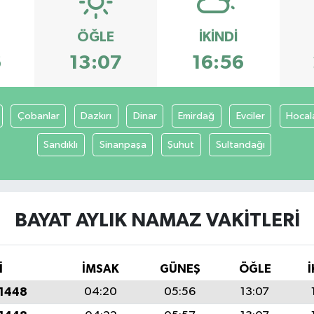
ÖĞLE
İKINDI
6
13:07
16:56
Çobanlar
Dazkırı
Dinar
Emirdağ
Evciler
Hocal
Sandıklı
Sinanpaşa
Şuhut
Sultandağı
BAYAT AYLIK NAMAZ VAKITLERI
İ
İMSAK
GÜNEŞ
ÖĞLE
İ
 1448
04:20
05:56
13:07