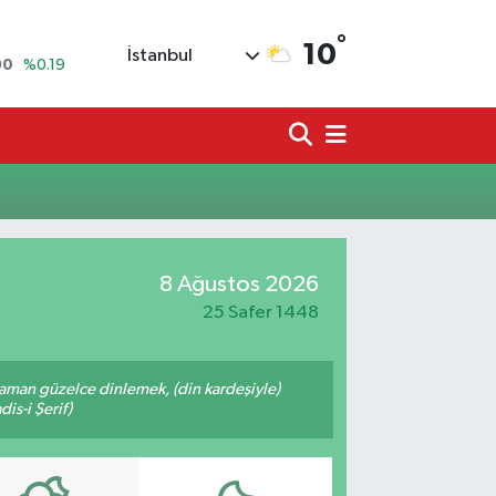
°
10
İstanbul
90
%0.19
80
%0.18
9000
%0.19
0
,00
%0
N
74
%-1.82
8 Ağustos 2026
20
%0.02
25 Safer 1448
zaman güzelce dinlemek, (din kardeşiyle)
is-i Şerif)