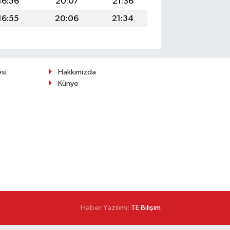
16:56
20:07
21:36
16:55
20:06
21:34
esi
Hakkımızda
Künye
Haber Yazılımı:
TE Bilişim