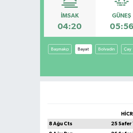
İMSAK
GÜNEŞ
04:20
05:5
Başmakçı
Bayat
Bolvadin
Çay
HİCR
8 Ağu Cts
25 Safer