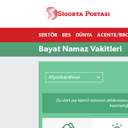
Nöbetçi Eczaneler
SEKTÖR
BES
DÜNYA
ACENTE/BR
Hava Durumu
Bayat Namaz Vakitleri
Namaz Vakitleri
Trafik Durumu
Afyonkarahisar
Süper Lig Puan Durumu ve Fikstür
Tüm Manşetler
(Şu dört şey kâmil) müminin ahlâkındand
karşılaştı
Son Dakika Haberleri
Haber Arşivi