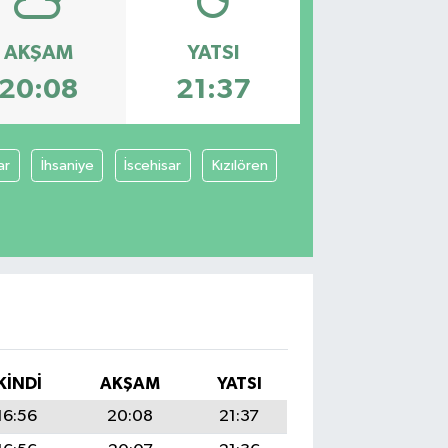
AKŞAM
YATSI
20:08
21:37
ar
İhsaniye
İscehisar
Kızılören
KINDI
AKŞAM
YATSI
16:56
20:08
21:37