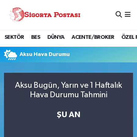
Nöbetçi Eczaneler
SEKTÖR
BES
DÜNYA
ACENTE/BROKER
ÖZEL 
Hava Durumu
Namaz Vakitleri
Aksu Hava Durumu
Trafik Durumu
Aksu Bugün, Yarın ve 1 Haftalık
Süper Lig Puan Durumu ve Fikstür
Hava Durumu Tahmini
Tüm Manşetler
ŞU AN
Son Dakika Haberleri
Haber Arşivi