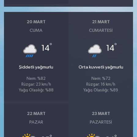
20 MART
21 MART
CUMA
CUMARTESI
°
°
14
14
Şiddetli yağmurlu
Orta kuvvetli yağmurlu
Nem: %82
Nem: %72
Rüzgar: 23 km/h
Rüzgar: 16 km/h
Yağış Olasılığı: %88
Yağış Olasılığı: %89
22 MART
23 MART
PAZAR
PAZARTESI