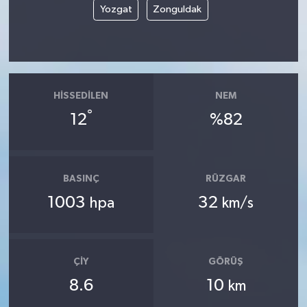
Yozgat
Zonguldak
HISSEDILEN
NEM
°
12
%82
BASINÇ
RÜZGAR
1003
32
hpa
km/s
ÇIY
GÖRÜŞ
8.6
10
km