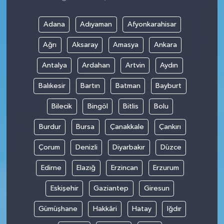
Adana
Adıyaman
Afyonkarahisar
Ağrı
Aksaray
Amasya
Ankara
Antalya
Ardahan
Artvin
Aydın
Balıkesir
Bartın
Batman
Bayburt
Bilecik
Bingöl
Bitlis
Bolu
Burdur
Bursa
Çanakkale
Çankırı
Çorum
Denizli
Diyarbakır
Düzce
Edirne
Elazığ
Erzincan
Erzurum
Eskişehir
Gaziantep
Giresun
Gümüşhane
Hakkâri
Hatay
Iğdır