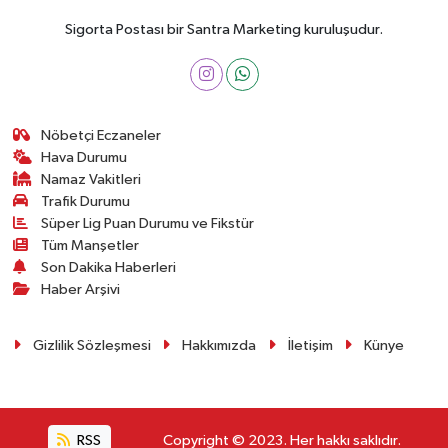
Sigorta Postası bir Santra Marketing kuruluşudur.
Nöbetçi Eczaneler
Hava Durumu
Namaz Vakitleri
Trafik Durumu
Süper Lig Puan Durumu ve Fikstür
Tüm Manşetler
Son Dakika Haberleri
Haber Arşivi
Gizlilik Sözleşmesi
Hakkımızda
İletişim
Künye
RSS
Copyright © 2023. Her hakkı saklıdır.