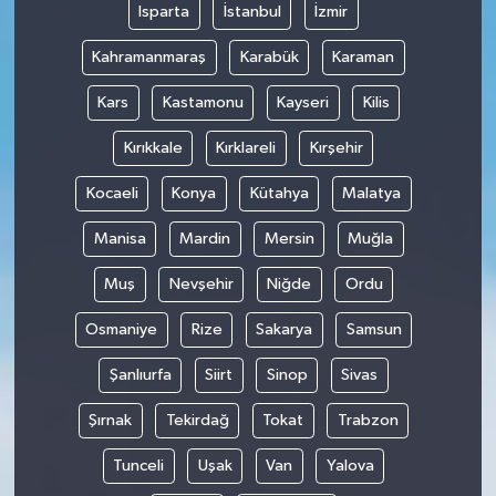
Isparta
İstanbul
İzmir
Kahramanmaraş
Karabük
Karaman
Kars
Kastamonu
Kayseri
Kilis
Kırıkkale
Kırklareli
Kırşehir
Kocaeli
Konya
Kütahya
Malatya
Manisa
Mardin
Mersin
Muğla
Muş
Nevşehir
Niğde
Ordu
Osmaniye
Rize
Sakarya
Samsun
Şanlıurfa
Siirt
Sinop
Sivas
Şırnak
Tekirdağ
Tokat
Trabzon
Tunceli
Uşak
Van
Yalova