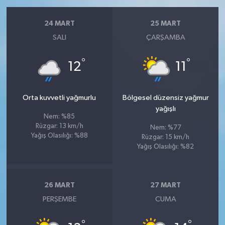
24 MART
25 MART
SALI
ÇARŞAMBA
°
°
12
11
Orta kuvvetli yağmurlu
Bölgesel düzensiz yağmur
yağışlı
Nem: %85
Rüzgar: 13 km/h
Nem: %77
Yağış Olasılığı: %88
Rüzgar: 15 km/h
Yağış Olasılığı: %82
26 MART
27 MART
PERŞEMBE
CUMA
°
°