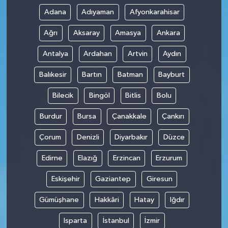
Adana
Adıyaman
Afyonkarahisar
Ağrı
Aksaray
Amasya
Ankara
Antalya
Ardahan
Artvin
Aydın
Balıkesir
Bartın
Batman
Bayburt
Bilecik
Bingöl
Bitlis
Bolu
Burdur
Bursa
Çanakkale
Çankırı
Çorum
Denizli
Diyarbakır
Düzce
Edirne
Elazığ
Erzincan
Erzurum
Eskişehir
Gaziantep
Giresun
Gümüşhane
Hakkâri
Hatay
Iğdır
Isparta
İstanbul
İzmir