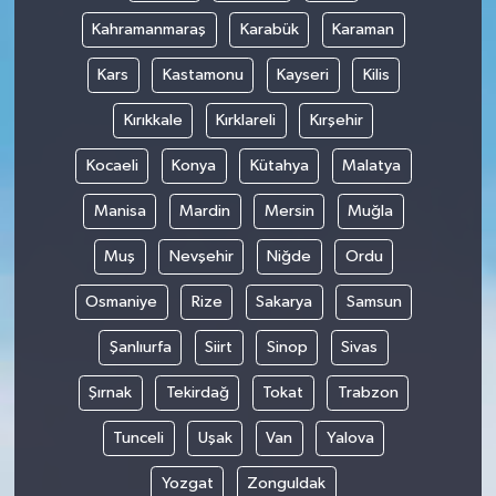
Kahramanmaraş
Karabük
Karaman
Kars
Kastamonu
Kayseri
Kilis
Kırıkkale
Kırklareli
Kırşehir
Kocaeli
Konya
Kütahya
Malatya
Manisa
Mardin
Mersin
Muğla
Muş
Nevşehir
Niğde
Ordu
Osmaniye
Rize
Sakarya
Samsun
Şanlıurfa
Siirt
Sinop
Sivas
Şırnak
Tekirdağ
Tokat
Trabzon
Tunceli
Uşak
Van
Yalova
Yozgat
Zonguldak