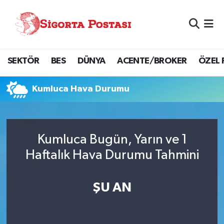
Nöbetçi Eczaneler
SEKTÖR
BES
DÜNYA
ACENTE/BROKER
ÖZEL 
Hava Durumu
Namaz Vakitleri
Kumluca Hava Durumu
Trafik Durumu
Kumluca Bugün, Yarın ve 1
Süper Lig Puan Durumu ve Fikstür
Haftalık Hava Durumu Tahmini
Tüm Manşetler
ŞU AN
Son Dakika Haberleri
Haber Arşivi