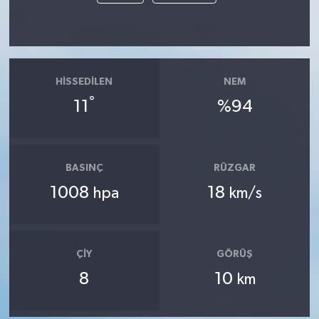
HISSEDILEN
NEM
°
11
%94
BASINÇ
RÜZGAR
1008
18
hpa
km/s
ÇIY
GÖRÜŞ
8
10
km