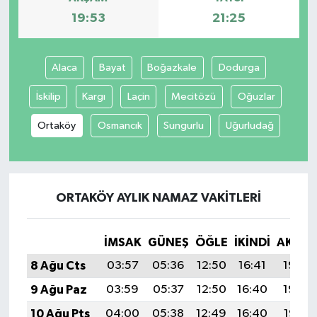
19:53
21:25
Alaca
Bayat
Boğazkale
Dodurga
İskilip
Kargı
Laçin
Mecitözü
Oğuzlar
Ortaköy
Osmancık
Sungurlu
Uğurludağ
ORTAKÖY AYLIK NAMAZ VAKITLERI
İMSAK
GÜNEŞ
ÖĞLE
İKINDI
AKŞA
8 Ağu Cts
03:57
05:36
12:50
16:41
19:53
9 Ağu Paz
03:59
05:37
12:50
16:40
19:52
10 Ağu Pts
04:00
05:38
12:49
16:40
19:51