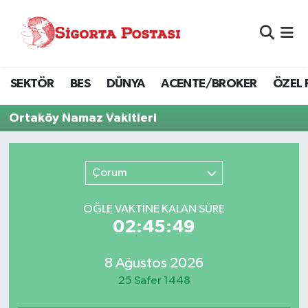
Nöbetçi Eczaneler
SEKTÖR
BES
DÜNYA
ACENTE/BROKER
ÖZEL 
Hava Durumu
Ortaköy Namaz Vakitleri
Namaz Vakitleri
Trafik Durumu
Çorum
Süper Lig Puan Durumu ve Fikstür
ÖĞLE VAKTİNE KALAN SÜRE
02:45:49
Tüm Manşetler
8 Ağustos 2026
Son Dakika Haberleri
25 Safer 1448
Haber Arşivi