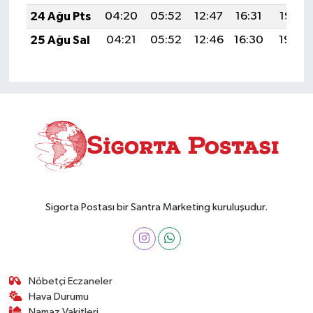
24 Ağu Pts
04:20
05:52
12:47
16:31
19:32
25 Ağu Sal
04:21
05:52
12:46
16:30
19:30
Sigorta Postası bir Santra Marketing kuruluşudur.
Nöbetçi Eczaneler
Hava Durumu
Namaz Vakitleri