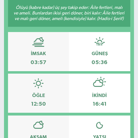
Ölüyü (kabre kadar) üç şey takip eder: Âile fertleri, malı
ve ameli. Bunlardan ikisi geri döner, biri kalır: Âile fertleri
ve malı geri döner, ameli (kendisiyle) kalır. (Hadis-i Şerif)
İMSAK
GÜNEŞ
03:57
05:36
ÖĞLE
İKINDI
12:50
16:41
AKŞAM
YATSI