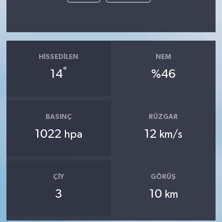
HISSEDILEN
NEM
°
14
%46
BASINÇ
RÜZGAR
1022
12
hpa
km/s
ÇIY
GÖRÜŞ
3
10
km