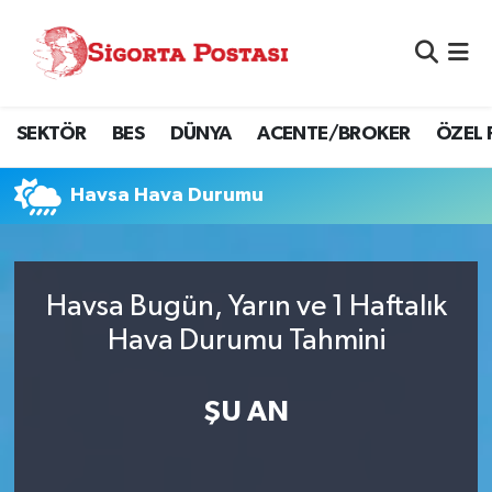
Nöbetçi Eczaneler
SEKTÖR
BES
DÜNYA
ACENTE/BROKER
ÖZEL 
Hava Durumu
Namaz Vakitleri
Havsa Hava Durumu
Trafik Durumu
Havsa Bugün, Yarın ve 1 Haftalık
Süper Lig Puan Durumu ve Fikstür
Hava Durumu Tahmini
Tüm Manşetler
ŞU AN
Son Dakika Haberleri
Haber Arşivi