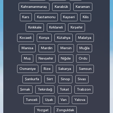
Kahramanmaraş
Karabük
Karaman
Kars
Kastamonu
Kayseri
Kilis
Kırıkkale
Kırklareli
Kırşehir
Kocaeli
Konya
Kütahya
Malatya
Manisa
Mardin
Mersin
Muğla
Muş
Nevşehir
Niğde
Ordu
Osmaniye
Rize
Sakarya
Samsun
Şanlıurfa
Siirt
Sinop
Sivas
Şırnak
Tekirdağ
Tokat
Trabzon
Tunceli
Uşak
Van
Yalova
Yozgat
Zonguldak