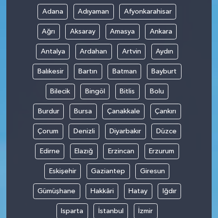
Adana
Adıyaman
Afyonkarahisar
Ağrı
Aksaray
Amasya
Ankara
Antalya
Ardahan
Artvin
Aydın
Balıkesir
Bartın
Batman
Bayburt
Bilecik
Bingöl
Bitlis
Bolu
Burdur
Bursa
Çanakkale
Çankırı
Çorum
Denizli
Diyarbakır
Düzce
Edirne
Elazığ
Erzincan
Erzurum
Eskişehir
Gaziantep
Giresun
Gümüşhane
Hakkâri
Hatay
Iğdır
Isparta
İstanbul
İzmir