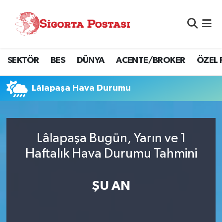
Nöbetçi Eczaneler
SEKTÖR
BES
DÜNYA
ACENTE/BROKER
ÖZEL 
Hava Durumu
Namaz Vakitleri
Lâlapaşa Hava Durumu
Trafik Durumu
Lâlapaşa Bugün, Yarın ve 1
Süper Lig Puan Durumu ve Fikstür
Haftalık Hava Durumu Tahmini
Tüm Manşetler
ŞU AN
Son Dakika Haberleri
Haber Arşivi