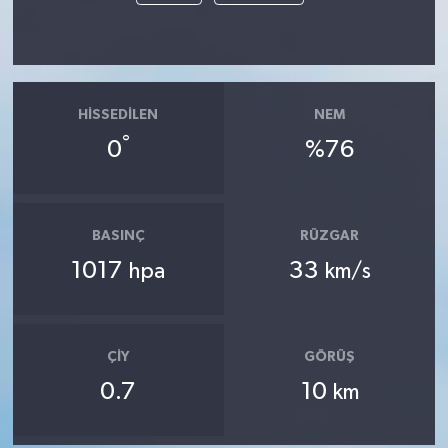
HISSEDILEN
NEM
°
0
%76
BASINÇ
RÜZGAR
1017
33
hpa
km/s
ÇIY
GÖRÜŞ
0.7
10
km