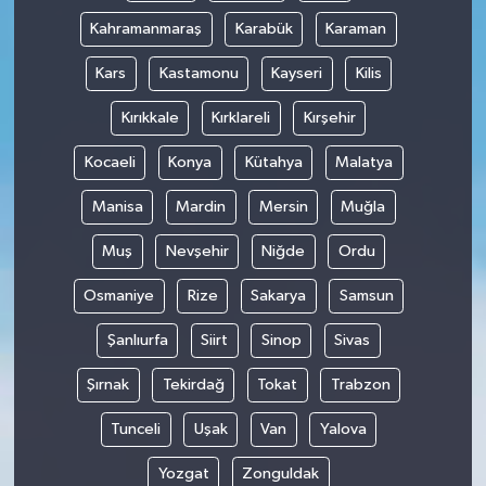
Kahramanmaraş
Karabük
Karaman
Kars
Kastamonu
Kayseri
Kilis
Kırıkkale
Kırklareli
Kırşehir
Kocaeli
Konya
Kütahya
Malatya
Manisa
Mardin
Mersin
Muğla
Muş
Nevşehir
Niğde
Ordu
Osmaniye
Rize
Sakarya
Samsun
Şanlıurfa
Siirt
Sinop
Sivas
Şırnak
Tekirdağ
Tokat
Trabzon
Tunceli
Uşak
Van
Yalova
Yozgat
Zonguldak