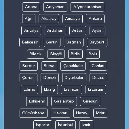
Adana
Adıyaman
Afyonkarahisar
Ağrı
Aksaray
Amasya
Ankara
Antalya
Ardahan
Artvin
Aydın
Balıkesir
Bartın
Batman
Bayburt
Bilecik
Bingöl
Bitlis
Bolu
Burdur
Bursa
Çanakkale
Çankırı
Çorum
Denizli
Diyarbakır
Düzce
Edirne
Elazığ
Erzincan
Erzurum
Eskişehir
Gaziantep
Giresun
Gümüşhane
Hakkâri
Hatay
Iğdır
Isparta
İstanbul
İzmir