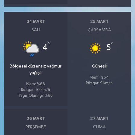
24 MART
25 MART
SALI
ÇARŞAMBA
°
°
4
5
Bölgesel düzensiz yağmur
Güneşli
yağışlı
Nem: %64
Rüzgar: 9 km/h
Nem: %68
Rüzgar: 10 km/h
Yağış Olasılığı: %86
26 MART
27 MART
PERŞEMBE
CUMA