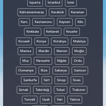
Isparta
İstanbul
İzmir
Kahramanmaraş
Karabük
Karaman
Kars
Kastamonu
Kayseri
Kilis
Kırıkkale
Kırklareli
Kırşehir
Kocaeli
Konya
Kütahya
Malatya
Manisa
Mardin
Mersin
Muğla
Muş
Nevşehir
Niğde
Ordu
Osmaniye
Rize
Sakarya
Samsun
Şanlıurfa
Siirt
Sinop
Sivas
Şırnak
Tekirdağ
Tokat
Trabzon
Tunceli
Uşak
Van
Yalova