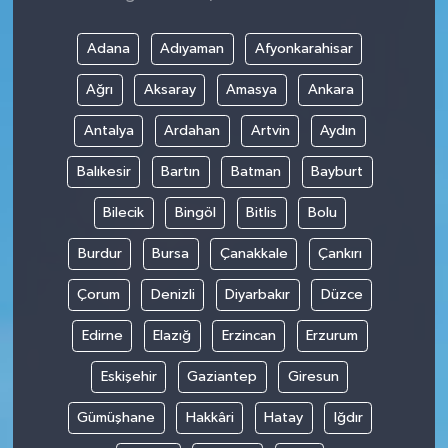
Adana
Adıyaman
Afyonkarahisar
Ağrı
Aksaray
Amasya
Ankara
Antalya
Ardahan
Artvin
Aydın
Balıkesir
Bartın
Batman
Bayburt
Bilecik
Bingöl
Bitlis
Bolu
Burdur
Bursa
Çanakkale
Çankırı
Çorum
Denizli
Diyarbakır
Düzce
Edirne
Elazığ
Erzincan
Erzurum
Eskişehir
Gaziantep
Giresun
Gümüşhane
Hakkâri
Hatay
Iğdır