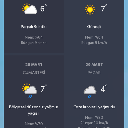
°
°
6
7
Parçalı Bulutlu
Güneşli
Nem: %64
Nem: %64
Rüzgar: 9 km/h
Rüzgar: 9 km/h
28 MART
29 MART
CUMARTESI
PAZAR
°
°
7
4
Bölgesel düzensiz yağmur
Orta kuvvetli yağmurlu
yağışlı
Nem: %90
Rüzgar: 10 km/h
Nem: %70