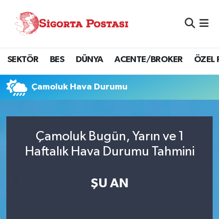
Nöbetçi Eczaneler
SEKTÖR
BES
DÜNYA
ACENTE/BROKER
ÖZEL 
Hava Durumu
Namaz Vakitleri
Çamoluk Hava Durumu
Trafik Durumu
Çamoluk Bugün, Yarın ve 1
Süper Lig Puan Durumu ve Fikstür
Haftalık Hava Durumu Tahmini
Tüm Manşetler
ŞU AN
Son Dakika Haberleri
Haber Arşivi