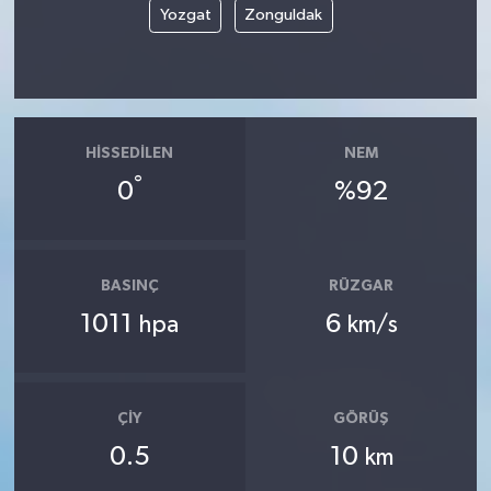
Yozgat
Zonguldak
HISSEDILEN
NEM
°
0
%92
BASINÇ
RÜZGAR
1011
6
hpa
km/s
ÇIY
GÖRÜŞ
0.5
10
km