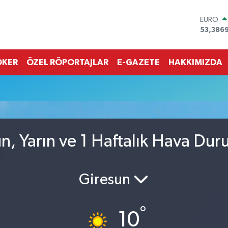
EURO
53,386
STERLİN
61,603
G.ALTIN
OKER
ÖZEL RÖPORTAJLAR
E-GAZETE
HAKKIMIZDA
6862,0
BİST10
14.598
BITCOI
79.591,
DOLAR
45,436
n, Yarın ve 1 Haftalık Hava Du
Giresun
°
10