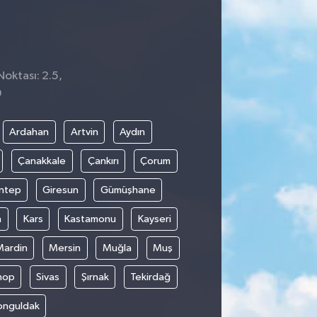
Noktası: 2.5,
9
Ardahan
Artvin
Aydın
Çanakkale
Çankırı
Çorum
ntep
Giresun
Gümüşhane
n
Kars
Kastamonu
Kayseri
Mardin
Mersin
Muğla
Muş
nop
Sivas
Şırnak
Tekirdağ
onguldak