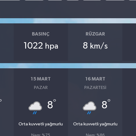
BASINÇ
RÜZGAR
1022
8
hpa
km/s
15 MART
16 MART
PAZAR
PAZARTESI
°
°
°
8
8
Orta kuvvetli yağmurlu
Orta kuvvetli yağmurlu
Nem: %75
Nem: %86