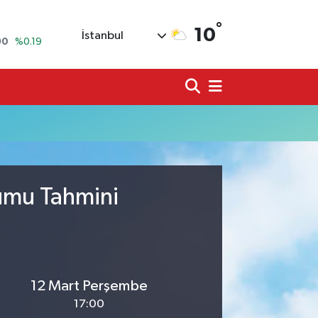
°
10
İstanbul
90
%0.19
80
%0.18
9000
%0.19
0
,00
%0
N
74
%-1.82
20
%0.02
rumu Tahmini
12 Mart Perşembe
17:00