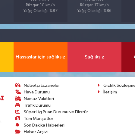
Rüzgar: 10 km/h
Rüzgar: 17 km/h
Yağış Olasılığı: %87
Yağış Olasılığı: %86
Hassaslar için sağlıksız
Sağlıksız
Nöbetçi Eczaneler
Gizlilik Sözleşm
Hava Durumu
İletişim
Namaz Vakitleri
Trafik Durumu
Süper Lig Puan Durumu ve Fikstür
Tüm Manşetler
.
Son Dakika Haberleri
Haber Arşivi