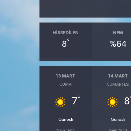
HISSEDILEN
NEM
°
8
%64
13 MART
14 MART
CUMA
CUMARTESI
°
7
8
Güneşli
Güneşli
Nem: %64
Nem: %59