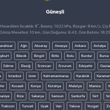
Güneşli
°
issedilen Sıcaklık: 8
, Basınç: 1022 hPa, Rüzgar: 8 km/s, Çiy 
Görüş Mesafesi: 10 km, Gün Doğumu: 6:43, Gün Batımı: 18:2
arahisar
Ağrı
Aksaray
Amasya
Ankara
Antalya
yburt
Bilecik
Bingöl
Bitlis
Bolu
Burdur
Bursa
Edirne
Elazığ
Erzincan
Erzurum
Eskişehir
Gazia
a
İstanbul
İzmir
Kahramanmaraş
Karabük
Karama
hir
Kocaeli
Konya
Kütahya
Malatya
Manisa
aniye
Rize
Sakarya
Samsun
Şanlıurfa
Siirt
Si
Trabzon
Tunceli
Uşak
Van
Yalova
Yozgat
Z