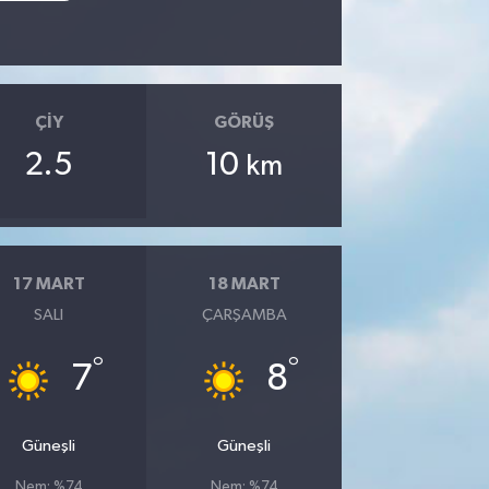
ÇIY
GÖRÜŞ
2.5
10
km
17 MART
18 MART
SALI
ÇARŞAMBA
°
°
7
8
Güneşli
Güneşli
Nem: %74
Nem: %74