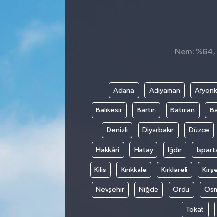
Nem: %64, H
Adana
Adıyaman
Afyonk
Balıkesir
Bartın
Batman
Ba
Denizli
Diyarbakır
Düzce
Hakkâri
Hatay
Iğdır
Ispart
Kilis
Kırıkkale
Kırklareli
Kırşe
Nevşehir
Niğde
Ordu
Osm
Tokat