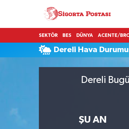
Nöbetçi Eczaneler
SEKTÖR
BES
DÜNYA
ACENTE/BR
Hava Durumu
Dereli Hava Durumu
Namaz Vakitleri
Trafik Durumu
Dereli Bugü
Süper Lig Puan Durumu ve Fikstür
Tüm Manşetler
Son Dakika Haberleri
ŞU AN
Haber Arşivi