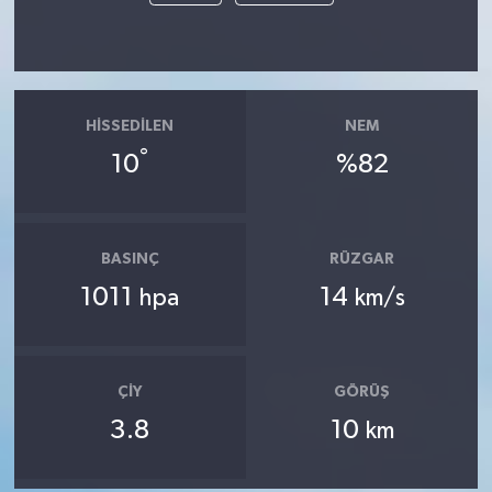
HISSEDILEN
NEM
°
10
%82
BASINÇ
RÜZGAR
1011
14
hpa
km/s
ÇIY
GÖRÜŞ
3.8
10
km