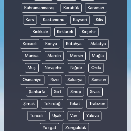
Kahramanmaraş
Karabük
Karaman
Kars
Kastamonu
Kayseri
Kilis
Kırıkkale
Kırklareli
Kırşehir
Kocaeli
Konya
Kütahya
Malatya
Manisa
Mardin
Mersin
Muğla
Muş
Nevşehir
Niğde
Ordu
Osmaniye
Rize
Sakarya
Samsun
Şanlıurfa
Siirt
Sinop
Sivas
Şırnak
Tekirdağ
Tokat
Trabzon
Tunceli
Uşak
Van
Yalova
Yozgat
Zonguldak