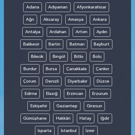
Adana
Adıyaman
Afyonkarahisar
Ağrı
Aksaray
Amasya
Ankara
Antalya
Ardahan
Artvin
Aydın
Balıkesir
Bartın
Batman
Bayburt
Bilecik
Bingöl
Bitlis
Bolu
Burdur
Bursa
Çanakkale
Çankırı
Çorum
Denizli
Diyarbakır
Düzce
Edirne
Elazığ
Erzincan
Erzurum
Eskişehir
Gaziantep
Giresun
Gümüşhane
Hakkâri
Hatay
Iğdır
Isparta
İstanbul
İzmir