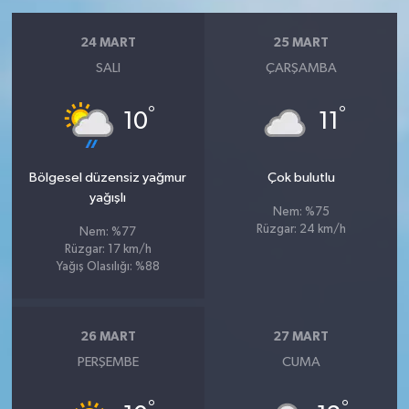
24 MART
25 MART
SALI
ÇARŞAMBA
°
°
10
11
Bölgesel düzensiz yağmur
Çok bulutlu
yağışlı
Nem: %75
Rüzgar: 24 km/h
Nem: %77
Rüzgar: 17 km/h
Yağış Olasılığı: %88
26 MART
27 MART
PERŞEMBE
CUMA
°
°