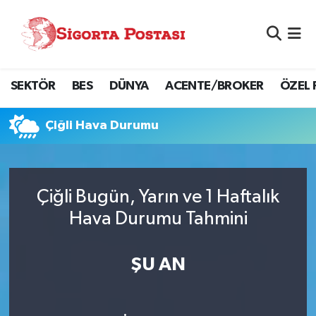
Nöbetçi Eczaneler
SEKTÖR
BES
DÜNYA
ACENTE/BROKER
ÖZEL 
Hava Durumu
Namaz Vakitleri
Çiğli Hava Durumu
Trafik Durumu
Çiğli Bugün, Yarın ve 1 Haftalık
Süper Lig Puan Durumu ve Fikstür
Hava Durumu Tahmini
Tüm Manşetler
ŞU AN
Son Dakika Haberleri
Haber Arşivi