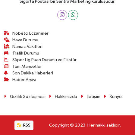
Sigorta Postası bir Santra Marketing kuruluşudur.
Nöbetçi Eczaneler
Hava Durumu
Namaz Vakitleri
Trafik Durumu
Süper Lig Puan Durumu ve Fikstür
Tüm Manşetler
Son Dakika Haberleri
Haber Arşivi
Gizlilik Sözleşmesi
Hakkımızda
İletişim
Künye
RSS
Copyright © 2023. Her hakkı saklıdır.