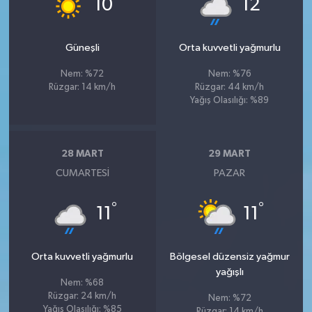
10
12
Güneşli
Orta kuvvetli yağmurlu
Nem: %72
Nem: %76
Rüzgar: 14 km/h
Rüzgar: 44 km/h
Yağış Olasılığı: %89
28 MART
29 MART
CUMARTESI
PAZAR
°
°
11
11
Orta kuvvetli yağmurlu
Bölgesel düzensiz yağmur
yağışlı
Nem: %68
Rüzgar: 24 km/h
Nem: %72
Yağış Olasılığı: %85
Rüzgar: 14 km/h