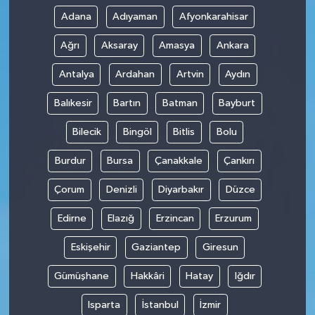
Adana
Adıyaman
Afyonkarahisar
Ağrı
Aksaray
Amasya
Ankara
Antalya
Ardahan
Artvin
Aydın
Balıkesir
Bartın
Batman
Bayburt
Bilecik
Bingöl
Bitlis
Bolu
Burdur
Bursa
Çanakkale
Çankırı
Çorum
Denizli
Diyarbakır
Düzce
Edirne
Elazığ
Erzincan
Erzurum
Eskişehir
Gaziantep
Giresun
Gümüşhane
Hakkâri
Hatay
Iğdır
Isparta
İstanbul
İzmir