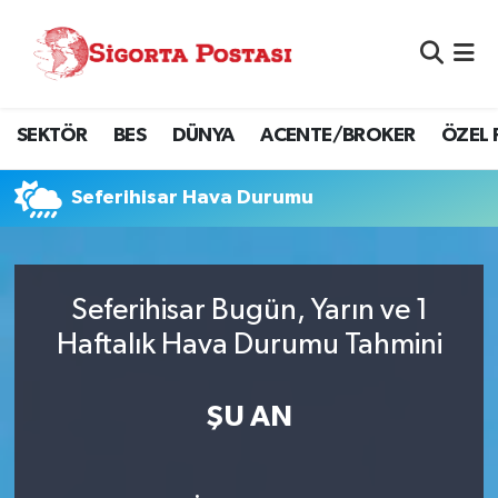
Nöbetçi Eczaneler
SEKTÖR
BES
DÜNYA
ACENTE/BROKER
ÖZEL 
Hava Durumu
Namaz Vakitleri
Seferihisar Hava Durumu
Trafik Durumu
Seferihisar Bugün, Yarın ve 1
Süper Lig Puan Durumu ve Fikstür
Haftalık Hava Durumu Tahmini
Tüm Manşetler
ŞU AN
Son Dakika Haberleri
Haber Arşivi