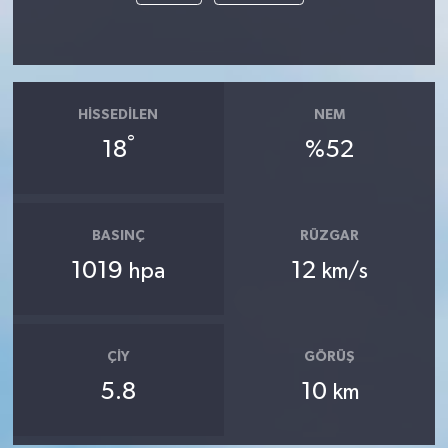
HISSEDILEN
NEM
°
18
%52
BASINÇ
RÜZGAR
1019
12
hpa
km/s
ÇIY
GÖRÜŞ
5.8
10
km