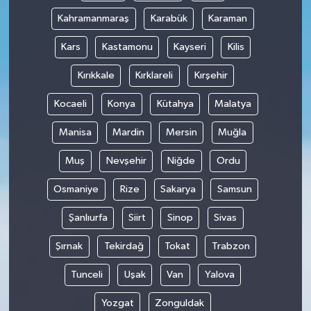
Kahramanmaraş
Karabük
Karaman
Kars
Kastamonu
Kayseri
Kilis
Kırıkkale
Kırklareli
Kırşehir
Kocaeli
Konya
Kütahya
Malatya
Manisa
Mardin
Mersin
Muğla
Muş
Nevşehir
Niğde
Ordu
Osmaniye
Rize
Sakarya
Samsun
Şanlıurfa
Siirt
Sinop
Sivas
Şırnak
Tekirdağ
Tokat
Trabzon
Tunceli
Uşak
Van
Yalova
Yozgat
Zonguldak