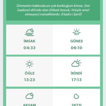
Ümmetim hakkında en çok korktuğum kimse, ilmi
(sadece) dilinde olan (itikadı bozuk, ilmiyle amel
etmeyen) münafıklardır. (Hadis-i Şerif)
İMSAK
GÜNEŞ
04:33
06:10
ÖĞLE
İKINDI
13:23
17:13
AKŞAM
YATSI