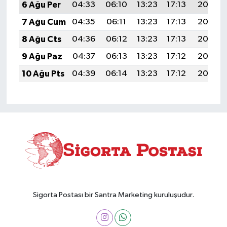
6 Ağu Per
04:33
06:10
13:23
17:13
20:27
7 Ağu Cum
04:35
06:11
13:23
17:13
20:26
8 Ağu Cts
04:36
06:12
13:23
17:13
20:24
9 Ağu Paz
04:37
06:13
13:23
17:12
20:23
10 Ağu Pts
04:39
06:14
13:23
17:12
20:22
Sigorta Postası bir Santra Marketing kuruluşudur.