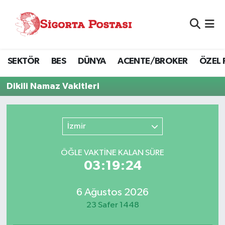
Nöbetçi Eczaneler
SEKTÖR
BES
DÜNYA
ACENTE/BROKER
ÖZEL 
Hava Durumu
Dikili Namaz Vakitleri
Namaz Vakitleri
Trafik Durumu
İzmir
Süper Lig Puan Durumu ve Fikstür
ÖĞLE VAKTİNE KALAN SÜRE
03:19:24
Tüm Manşetler
6 Ağustos 2026
Son Dakika Haberleri
23 Safer 1448
Haber Arşivi