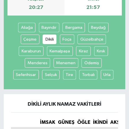
20:27
21:57
Aliağa
Bayındır
Bergama
Beydağ
Çeşme
Dikili
Foça
Güzelbahçe
Karaburun
Kemalpaşa
Kiraz
Kınık
Menderes
Menemen
Ödemiş
Seferihisar
Selçuk
Tire
Torbalı
Urla
DIKILI AYLIK NAMAZ VAKITLERI
İMSAK
GÜNEŞ
ÖĞLE
İKINDI
AKŞAM