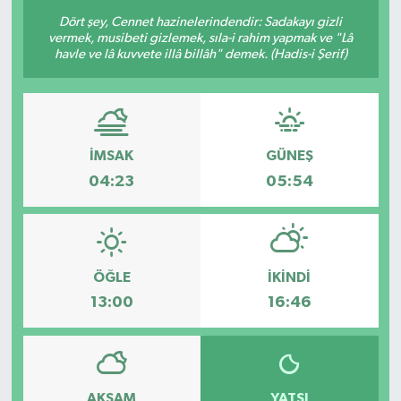
Dört şey, Cennet hazinelerindendir: Sadakayı gizli
vermek, musibeti gizlemek, sıla-i rahim yapmak ve "Lâ
havle ve lâ kuvvete illâ billâh" demek. (Hadis-i Şerif)
İMSAK
GÜNEŞ
04:23
05:54
ÖĞLE
İKINDI
13:00
16:46
AKŞAM
YATSI