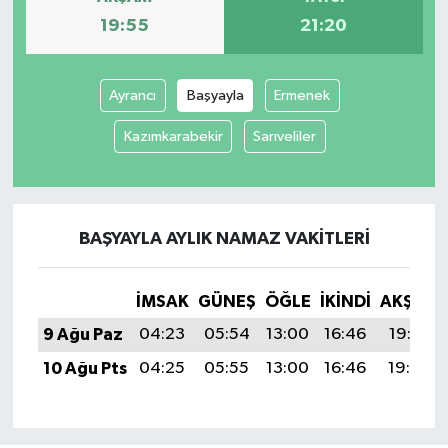
19:55
21:20
Ayrancı
Başyayla
Ermenek
Kazımkarabekir
Sarıveliler
BAŞYAYLA AYLIK NAMAZ VAKITLERI
İMSAK
GÜNEŞ
ÖĞLE
İKINDI
AKŞAM
9 Ağu Paz
04:23
05:54
13:00
16:46
19:55
10 Ağu Pts
04:25
05:55
13:00
16:46
19:54