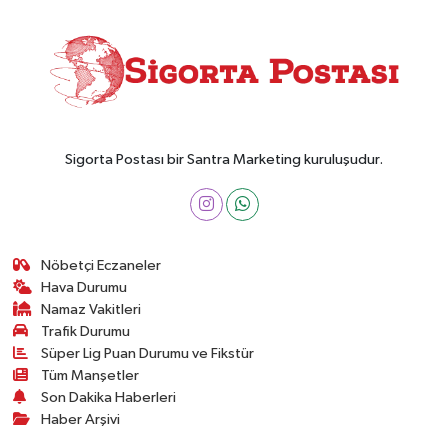
Sigorta Postası bir Santra Marketing kuruluşudur.
Nöbetçi Eczaneler
Hava Durumu
Namaz Vakitleri
Trafik Durumu
Süper Lig Puan Durumu ve Fikstür
Tüm Manşetler
Son Dakika Haberleri
Haber Arşivi