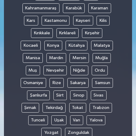
Kahramanmaraş
Karabük
Karaman
Kars
Kastamonu
Kayseri
Kilis
Kırıkkale
Kırklareli
Kırşehir
Kocaeli
Konya
Kütahya
Malatya
Manisa
Mardin
Mersin
Muğla
Muş
Nevşehir
Niğde
Ordu
Osmaniye
Rize
Sakarya
Samsun
Şanlıurfa
Siirt
Sinop
Sivas
Şırnak
Tekirdağ
Tokat
Trabzon
Tunceli
Uşak
Van
Yalova
Yozgat
Zonguldak