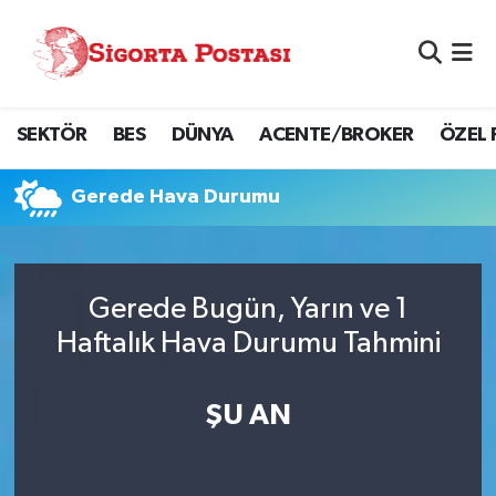
Nöbetçi Eczaneler
SEKTÖR
BES
DÜNYA
ACENTE/BROKER
ÖZEL 
Hava Durumu
Namaz Vakitleri
Gerede Hava Durumu
Trafik Durumu
Gerede Bugün, Yarın ve 1
Süper Lig Puan Durumu ve Fikstür
Haftalık Hava Durumu Tahmini
Tüm Manşetler
ŞU AN
Son Dakika Haberleri
Haber Arşivi