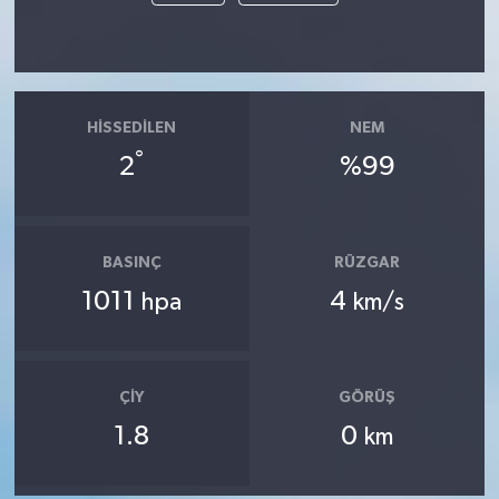
HISSEDILEN
NEM
°
2
%99
BASINÇ
RÜZGAR
1011
4
hpa
km/s
ÇIY
GÖRÜŞ
1.8
0
km