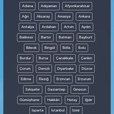
Adana
Adıyaman
Afyonkarahisar
Ağrı
Aksaray
Amasya
Ankara
Antalya
Ardahan
Artvin
Aydın
Balıkesir
Bartın
Batman
Bayburt
Bilecik
Bingöl
Bitlis
Bolu
Burdur
Bursa
Çanakkale
Çankırı
Çorum
Denizli
Diyarbakır
Düzce
Edirne
Elazığ
Erzincan
Erzurum
Eskişehir
Gaziantep
Giresun
Gümüşhane
Hakkâri
Hatay
Iğdır
Isparta
İstanbul
İzmir