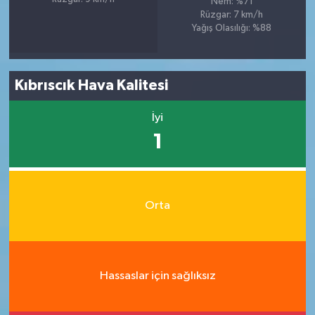
Nem: %71
Rüzgar: 7 km/h
Yağış Olasılığı: %88
Kıbrıscık Hava Kalitesi
İyi
1
Orta
Hassaslar için sağlıksız