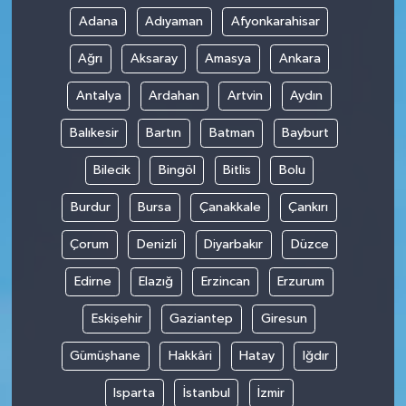
Adana
Adıyaman
Afyonkarahisar
Ağrı
Aksaray
Amasya
Ankara
Antalya
Ardahan
Artvin
Aydın
Balıkesir
Bartın
Batman
Bayburt
Bilecik
Bingöl
Bitlis
Bolu
Burdur
Bursa
Çanakkale
Çankırı
Çorum
Denizli
Diyarbakır
Düzce
Edirne
Elazığ
Erzincan
Erzurum
Eskişehir
Gaziantep
Giresun
Gümüşhane
Hakkâri
Hatay
Iğdır
Isparta
İstanbul
İzmir