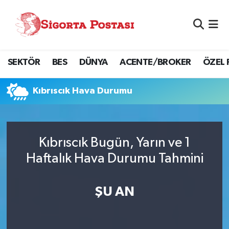
Nöbetçi Eczaneler
SEKTÖR
BES
DÜNYA
ACENTE/BROKER
ÖZEL 
Hava Durumu
Namaz Vakitleri
Kıbrıscık Hava Durumu
Trafik Durumu
Kıbrıscık Bugün, Yarın ve 1
Süper Lig Puan Durumu ve Fikstür
Haftalık Hava Durumu Tahmini
Tüm Manşetler
ŞU AN
Son Dakika Haberleri
Haber Arşivi