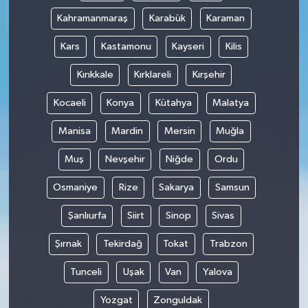
Kahramanmaraş
Karabük
Karaman
Kars
Kastamonu
Kayseri
Kilis
Kırıkkale
Kırklareli
Kırşehir
Kocaeli
Konya
Kütahya
Malatya
Manisa
Mardin
Mersin
Muğla
Muş
Nevşehir
Niğde
Ordu
Osmaniye
Rize
Sakarya
Samsun
Şanlıurfa
Siirt
Sinop
Sivas
Şırnak
Tekirdağ
Tokat
Trabzon
Tunceli
Uşak
Van
Yalova
Yozgat
Zonguldak