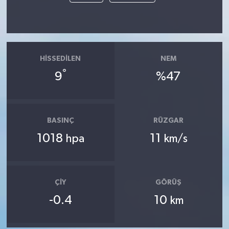
HISSEDILEN
NEM
°
9
%47
BASINÇ
RÜZGAR
1018
11
hpa
km/s
ÇIY
GÖRÜŞ
-0.4
10
km