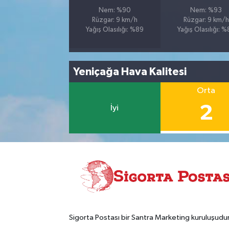
Nem: %90
Nem: %93
Rüzgar: 9 km/h
Rüzgar: 9 km/h
Yağış Olasılığı: %89
Yağış Olasılığı: 
Yeniçağa Hava Kalitesi
Orta
2
İyi
Sigorta Postası bir Santra Marketing kuruluşudur