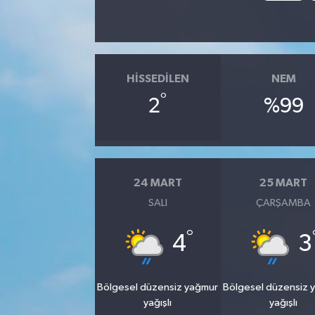
HISSEDILEN
NEM
°
2
%99
24 MART
25 MART
SALI
ÇARŞAMBA
°
4
3
Bölgesel düzensiz yağmur
Bölgesel düzensiz 
yağışlı
yağışlı