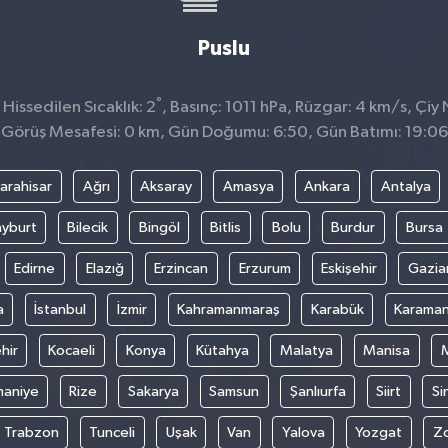
Puslu
°
issedilen Sıcaklık: 2
, Basınç: 1011 hPa, Rüzgar: 4 km/s, Çiy 
Görüş Mesafesi: 0 km, Gün Doğumu: 6:50, Gün Batımı: 19:06
arahisar
Ağrı
Aksaray
Amasya
Ankara
Antalya
yburt
Bilecik
Bingöl
Bitlis
Bolu
Burdur
Bursa
Edirne
Elazığ
Erzincan
Erzurum
Eskişehir
Gazia
a
İstanbul
İzmir
Kahramanmaraş
Karabük
Karama
hir
Kocaeli
Konya
Kütahya
Malatya
Manisa
aniye
Rize
Sakarya
Samsun
Şanlıurfa
Siirt
Si
Trabzon
Tunceli
Uşak
Van
Yalova
Yozgat
Z