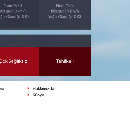
Nem: %70
Nem: %74
Rüzgar: 19 km/h
Rüzgar: 14 km/h
ğış Olasılığı: %87
Yağış Olasılığı: %83
Çok Sağlıksız
Tehlikeli
esi
Hakkımızda
Künye