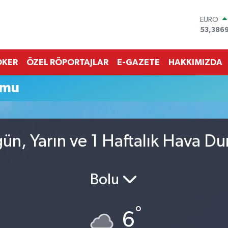
EURO
53,386
STERLİN
61,603
G.ALTIN
OKER
ÖZEL RÖPORTAJLAR
E-GAZETE
HAKKIMIZDA
6862,0
BİST10
umu
14.598
BITCOI
79.591,
DOLAR
45,436
ün, Yarın ve 1 Haftalık Hava D
Bolu
°
6