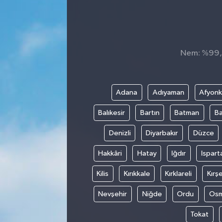
Nem: %99, H
Adana
Adıyaman
Afyonk
Balıkesir
Bartın
Batman
Ba
Denizli
Diyarbakır
Düzce
Hakkâri
Hatay
Iğdır
Ispart
Kilis
Kırıkkale
Kırklareli
Kırşe
Nevşehir
Niğde
Ordu
Osm
Tokat