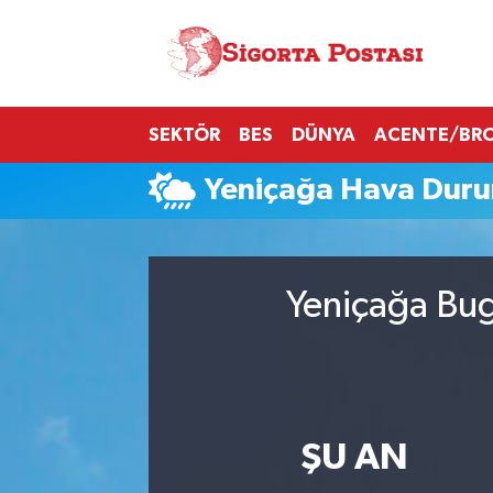
Nöbetçi Eczaneler
SEKTÖR
BES
DÜNYA
ACENTE/BR
Hava Durumu
Yeniçağa Hava Dur
Namaz Vakitleri
Trafik Durumu
Yeniçağa Bug
Süper Lig Puan Durumu ve Fikstür
Tüm Manşetler
Son Dakika Haberleri
ŞU AN
Haber Arşivi