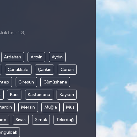
Noktası: 1.8,
Ardahan
Artvin
Aydın
Çanakkale
Çankırı
Çorum
ntep
Giresun
Gümüşhane
n
Kars
Kastamonu
Kayseri
Mardin
Mersin
Muğla
Muş
nop
Sivas
Şırnak
Tekirdağ
onguldak