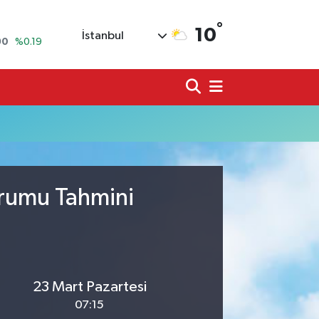
°
10
İstanbul
90
%0.19
80
%0.18
9000
%0.19
0
,00
%0
N
74
%-1.82
20
%0.02
urumu Tahmini
23 Mart Pazartesi
07:15