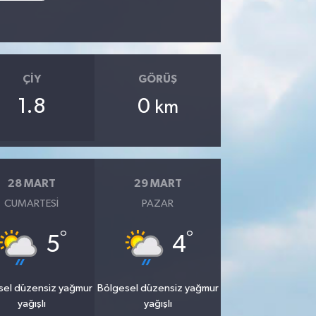
ÇIY
GÖRÜŞ
1.8
0
km
28 MART
29 MART
CUMARTESI
PAZAR
°
°
5
4
sel düzensiz yağmur
Bölgesel düzensiz yağmur
yağışlı
yağışlı