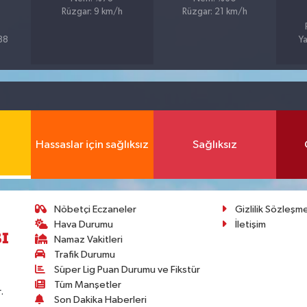
Rüzgar: 9 km/h
Rüzgar: 21 km/h
%88
Ya
Hassaslar için sağlıksız
Sağlıksız
Nöbetçi Eczaneler
Gizlilik Sözleşm
Hava Durumu
İletişim
Namaz Vakitleri
Trafik Durumu
Süper Lig Puan Durumu ve Fikstür
Tüm Manşetler
.
Son Dakika Haberleri