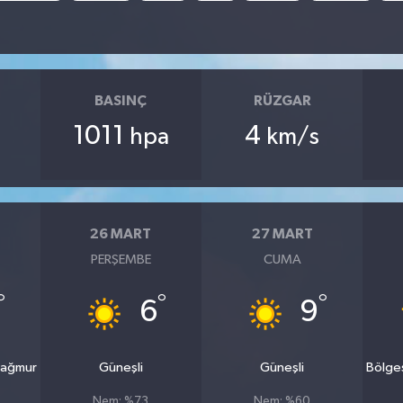
BASINÇ
RÜZGAR
1011
4
hpa
km/s
26 MART
27 MART
PERŞEMBE
CUMA
°
°
°
6
9
yağmur
Güneşli
Güneşli
Bölge
Nem: %73
Nem: %60