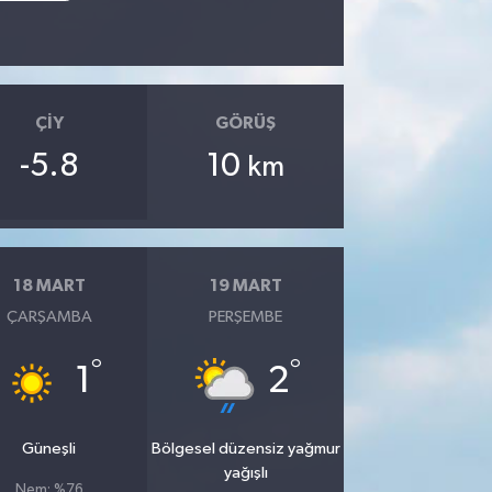
ÇIY
GÖRÜŞ
-5.8
10
km
18 MART
19 MART
ÇARŞAMBA
PERŞEMBE
°
°
1
2
Güneşli
Bölgesel düzensiz yağmur
yağışlı
Nem: %76