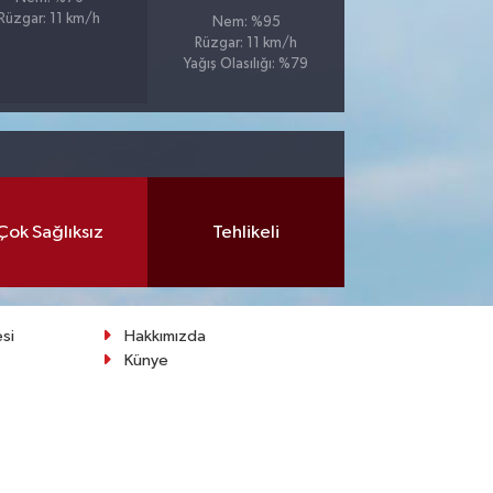
Rüzgar: 11 km/h
Nem: %95
Rüzgar: 11 km/h
Yağış Olasılığı: %79
Çok Sağlıksız
Tehlikeli
esi
Hakkımızda
Künye