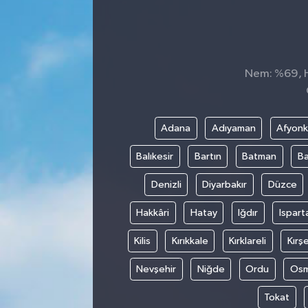
Nem: %69, Hi
Adana
Adıyaman
Afyonk
Balıkesir
Bartın
Batman
Ba
Denizli
Diyarbakır
Düzce
Hakkâri
Hatay
Iğdır
Ispart
Kilis
Kırıkkale
Kırklareli
Kırşe
Nevşehir
Niğde
Ordu
Osm
Tokat