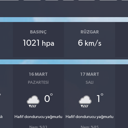
BASINÇ
RÜZGAR
1021
6
hpa
km/s
16 MART
17 MART
PAZARTESI
SALI
°
°
°
0
1
lı
Hafif dondurucu yağmurlu
Hafif dondurucu yağmurlu
Nem: %93
Nem: %85