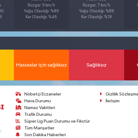
h
Rüzgar: 9 km/h
Rüzgar: 7 km/h
%80
Yağış Olasılığı: %89
Yağış Olasılığı: %88
69
Kar Olasılığı: %46
Kar Olasılığı: %18
Hassaslar için sağlıksız
Sağlıksız
Nöbetçi Eczaneler
Gizlilik Sözleşm
Hava Durumu
İletişim
Namaz Vakitleri
Trafik Durumu
Süper Lig Puan Durumu ve Fikstür
Tüm Manşetler
.
Son Dakika Haberleri