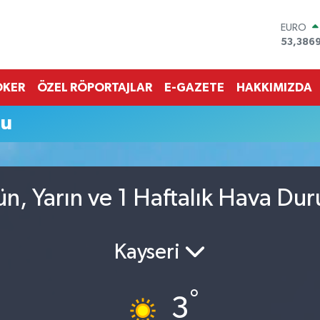
EURO
53,386
STERLİN
61,603
G.ALTIN
OKER
ÖZEL RÖPORTAJLAR
E-GAZETE
HAKKIMIZDA
6862,0
BİST10
mu
14.598
BITCOI
79.591,
DOLAR
45,436
ün, Yarın ve 1 Haftalık Hava Du
Kayseri
°
3