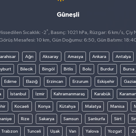
Güneşli
°
ssedilen Sıcaklık: -2
, Basınç: 1021 hPa, Rüzgar: 6 km/s, Çiy 
Görüş Mesafesi: 10 km, Gün Doğumu: 6:50, Gün Batımı: 18:4
arahisar
Ağrı
Aksaray
Amasya
Ankara
Antalya
yburt
Bilecik
Bingöl
Bitlis
Bolu
Burdur
Bursa
Edirne
Elazığ
Erzincan
Erzurum
Eskişehir
Gazia
a
İstanbul
İzmir
Kahramanmaraş
Karabük
Karama
hir
Kocaeli
Konya
Kütahya
Malatya
Manisa
aniye
Rize
Sakarya
Samsun
Şanlıurfa
Siirt
Si
Trabzon
Tunceli
Uşak
Van
Yalova
Yozgat
Z