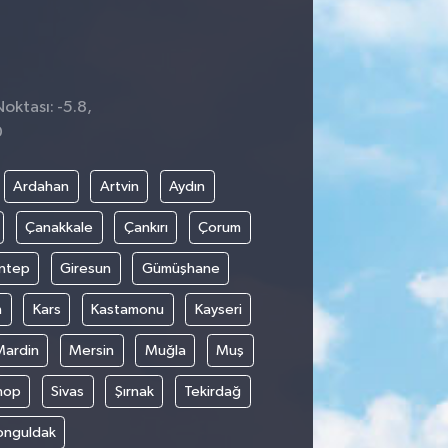
Noktası: -5.8,
0
Ardahan
Artvin
Aydın
Çanakkale
Çankırı
Çorum
ntep
Giresun
Gümüşhane
n
Kars
Kastamonu
Kayseri
Mardin
Mersin
Muğla
Muş
nop
Sivas
Şırnak
Tekirdağ
onguldak