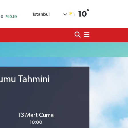
°
10
İstanbul
90
%0.19
80
%0.18
9000
%0.19
0
,00
%0
N
74
%-1.82
20
%0.02
rumu Tahmini
13 Mart Cuma
10:00