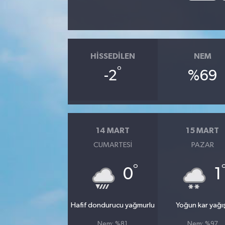
HISSEDILEN
NEM
°
-2
%69
14 MART
15 MART
CUMARTESI
PAZAR
°
0
1
Hafif dondurucu yağmurlu
Yoğun kar yağış
Nem: %81
Nem: %97