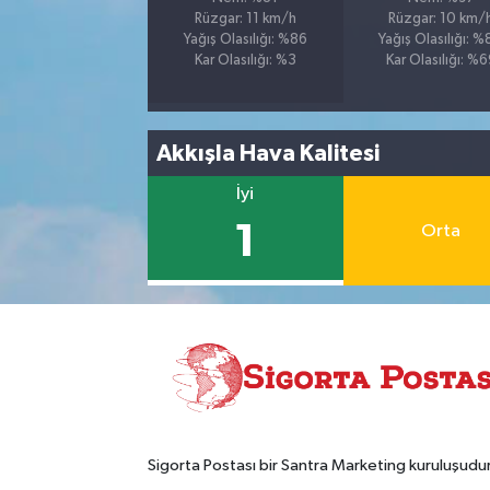
Rüzgar: 11 km/h
Rüzgar: 10 km/
Yağış Olasılığı: %86
Yağış Olasılığı: 
Kar Olasılığı: %3
Kar Olasılığı: %
Akkışla Hava Kalitesi
İyi
1
Orta
Sigorta Postası bir Santra Marketing kuruluşudur