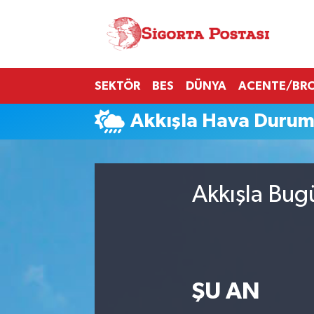
Nöbetçi Eczaneler
SEKTÖR
BES
DÜNYA
ACENTE/BR
Hava Durumu
Akkışla Hava Duru
Namaz Vakitleri
Trafik Durumu
Akkışla Bug
Süper Lig Puan Durumu ve Fikstür
Tüm Manşetler
Son Dakika Haberleri
ŞU AN
Haber Arşivi