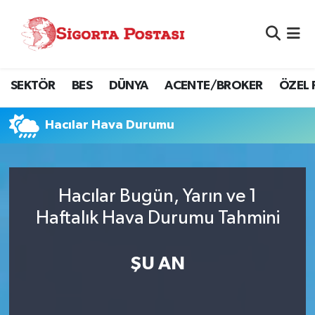
Nöbetçi Eczaneler
SEKTÖR
BES
DÜNYA
ACENTE/BROKER
ÖZEL 
Hava Durumu
Namaz Vakitleri
Hacılar Hava Durumu
Trafik Durumu
Hacılar Bugün, Yarın ve 1
Süper Lig Puan Durumu ve Fikstür
Haftalık Hava Durumu Tahmini
Tüm Manşetler
ŞU AN
Son Dakika Haberleri
Haber Arşivi