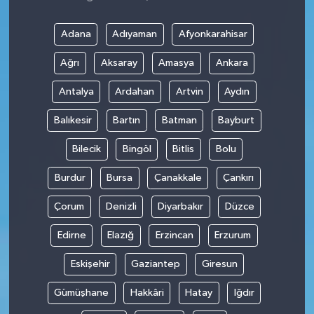
Adana
Adıyaman
Afyonkarahisar
Ağrı
Aksaray
Amasya
Ankara
Antalya
Ardahan
Artvin
Aydın
Balıkesir
Bartın
Batman
Bayburt
Bilecik
Bingöl
Bitlis
Bolu
Burdur
Bursa
Çanakkale
Çankırı
Çorum
Denizli
Diyarbakır
Düzce
Edirne
Elazığ
Erzincan
Erzurum
Eskişehir
Gaziantep
Giresun
Gümüşhane
Hakkâri
Hatay
Iğdır