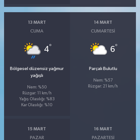
13 MART
14 MART
CUMA
CUMARTESI
°
°
4
6
Bölgesel düzensiz yağmur
Parçalı Bulutlu
yağışlı
Nem: %57
Rüzgar: 21 km/h
Nem: %50
Rüzgar: 11 km/h
Yağış Olasılığı: %83
Kar Olasılığı: %10
15 MART
16 MART
PAZAR
PAZARTESI