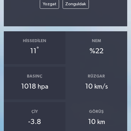
Yozgat
Zonguldak
HISSEDILEN
NEM
°
11
%22
BASINÇ
RÜZGAR
1018
10
hpa
km/s
ÇIY
GÖRÜŞ
-3.8
10
km