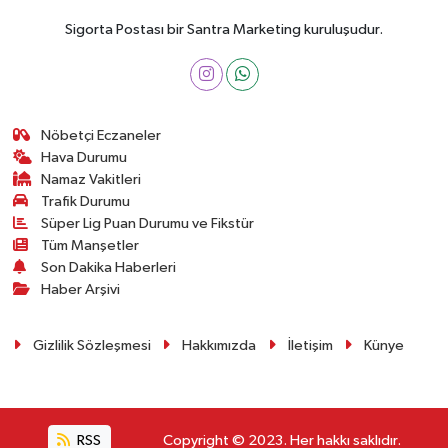
Sigorta Postası bir Santra Marketing kuruluşudur.
Nöbetçi Eczaneler
Hava Durumu
Namaz Vakitleri
Trafik Durumu
Süper Lig Puan Durumu ve Fikstür
Tüm Manşetler
Son Dakika Haberleri
Haber Arşivi
Gizlilik Sözleşmesi
Hakkımızda
İletişim
Künye
RSS
Copyright © 2023. Her hakkı saklıdır.