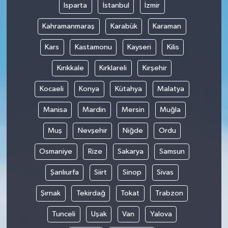
Isparta
İstanbul
İzmir
Kahramanmaraş
Karabük
Karaman
Kars
Kastamonu
Kayseri
Kilis
Kırıkkale
Kırklareli
Kırşehir
Kocaeli
Konya
Kütahya
Malatya
Manisa
Mardin
Mersin
Muğla
Muş
Nevşehir
Niğde
Ordu
Osmaniye
Rize
Sakarya
Samsun
Şanlıurfa
Siirt
Sinop
Sivas
Şırnak
Tekirdağ
Tokat
Trabzon
Tunceli
Uşak
Van
Yalova