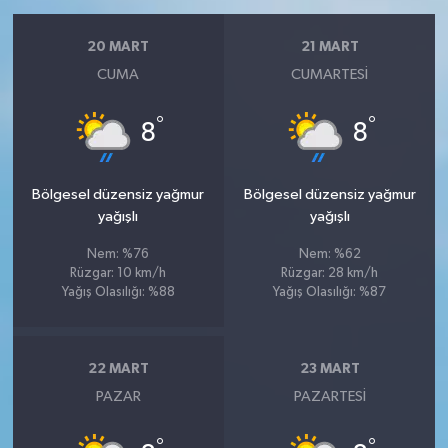
20 MART
21 MART
CUMA
CUMARTESI
°
°
8
8
Bölgesel düzensiz yağmur
Bölgesel düzensiz yağmur
yağışlı
yağışlı
Nem: %76
Nem: %62
Rüzgar: 10 km/h
Rüzgar: 28 km/h
Yağış Olasılığı: %88
Yağış Olasılığı: %87
22 MART
23 MART
PAZAR
PAZARTESI
°
°