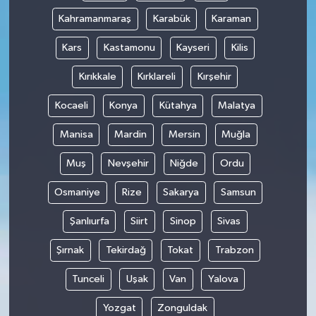
Kahramanmaraş
Karabük
Karaman
Kars
Kastamonu
Kayseri
Kilis
Kırıkkale
Kırklareli
Kırşehir
Kocaeli
Konya
Kütahya
Malatya
Manisa
Mardin
Mersin
Muğla
Muş
Nevşehir
Niğde
Ordu
Osmaniye
Rize
Sakarya
Samsun
Şanlıurfa
Siirt
Sinop
Sivas
Şırnak
Tekirdağ
Tokat
Trabzon
Tunceli
Uşak
Van
Yalova
Yozgat
Zonguldak