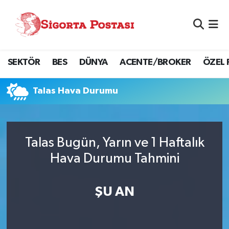
Nöbetçi Eczaneler
SEKTÖR
BES
DÜNYA
ACENTE/BROKER
ÖZEL 
Hava Durumu
Namaz Vakitleri
Talas Hava Durumu
Trafik Durumu
Talas Bugün, Yarın ve 1 Haftalık
Süper Lig Puan Durumu ve Fikstür
Hava Durumu Tahmini
Tüm Manşetler
ŞU AN
Son Dakika Haberleri
Haber Arşivi