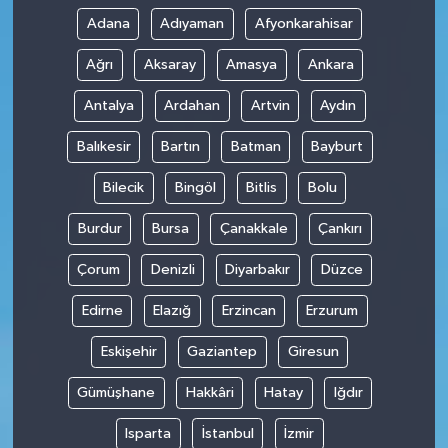
Adana
Adıyaman
Afyonkarahisar
Ağrı
Aksaray
Amasya
Ankara
Antalya
Ardahan
Artvin
Aydın
Balıkesir
Bartın
Batman
Bayburt
Bilecik
Bingöl
Bitlis
Bolu
Burdur
Bursa
Çanakkale
Çankırı
Çorum
Denizli
Diyarbakır
Düzce
Edirne
Elazığ
Erzincan
Erzurum
Eskişehir
Gaziantep
Giresun
Gümüşhane
Hakkâri
Hatay
Iğdır
Isparta
İstanbul
İzmir