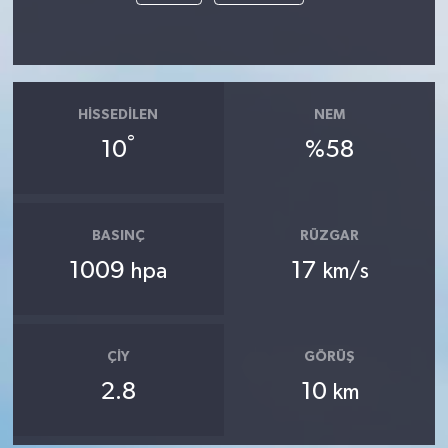
HISSEDILEN
NEM
°
10
%58
BASINÇ
RÜZGAR
1009
17
hpa
km/s
ÇIY
GÖRÜŞ
2.8
10
km